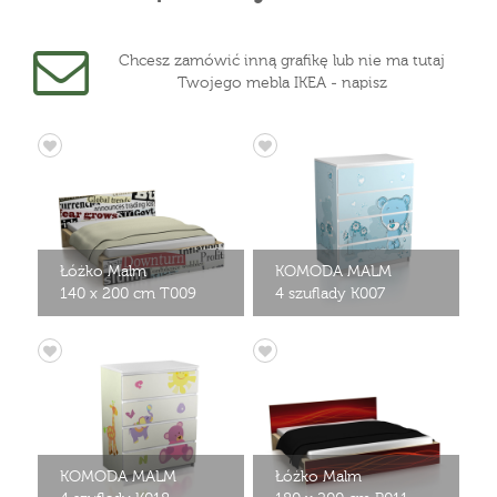
Chcesz zamówić inną grafikę lub nie ma tutaj
Twojego mebla IKEA - napisz
Łóżko Malm
KOMODA MALM
140 x 200 cm T009
4 szuflady K007
KOMODA MALM
Łóżko Malm