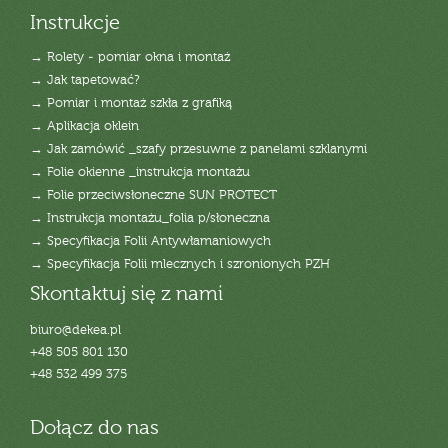
Instrukcje
→ Rolety - pomiar okna i montaż
→ Jak tapetować?
→ Pomiar i montaż szkła z grafiką
→ Aplikacja oklein
→ Jak zamówić _szafy przesuwne z panelami szklanymi
→ Folie okienne _instrukcja montażu
→ Folie przeciwsłoneczne SUN PROTECT
→ Instrukcja montażu_folia p/słoneczna
→ Specyfikacja Folii Antywłamaniowych
→ Specyfikacja Folii mlecznych i szronionych PZH
Skontaktuj się z nami
biuro@dekea.pl
+48 505 801 130
+48 532 499 375
Dołącz do nas