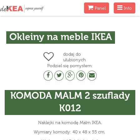
Menu
Menu
Panel
Info
Okleiny na meble IKEA
dodaj do
ulubionych
Podziel się pomysłem:
KOMODA MALM 2 szuflady
K012
Naklejki na komodę Malm IKEA.
Wymiary komody: 40 x 48 x 55 cm.