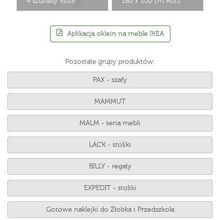
4 szuflady K018
180 x 200 cm R011
Aplikacja oklein na meble IKEA
Pozostałe grupy produktów:
PAX - szafy
MAMMUT
MALM - seria mebli
LACK - stoliki
BILLY - regały
EXPEDIT - stoliki
Gotowe naklejki do Żłobka i Przedszkola