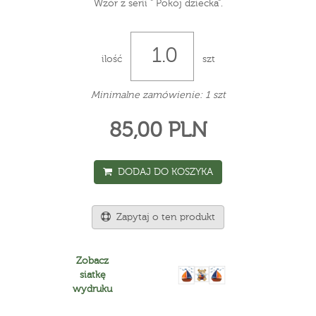
Wzór z serii " Pokój dziecka".
ilość
szt
Minimalne zamówienie: 1 szt
85,00 PLN
DODAJ DO KOSZYKA
Zapytaj o ten produkt
Zobacz
siatkę
wydruku