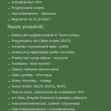
→ Aranżacja biur i firm
→ Projektowanie wnętrz
→ Sale przedszkolne - dekoracje
→ Regulamin do 31.12.2022 r.
Nasze poradniki
→ Zobacz jak wygląda produkt w Twoim pokoju
→ Przygotujemy dla Ciebie projekt GRATIS
→ Korzystaj z wyszukiwarki zdjęć i grafik!
→ Kolekcjonuj najładniejsze grafiki i produkty
→ Prześlij nam swoje zdjęcie - wytyczne
→ Fototapety- które wybrać?
→ Okleiny meblowe-zastosowanie
→ Szkło z grafiką - informacje
→ Rolety, fotorolety - rodzaje
→ Rolety FAKRO, VELUX, OKPOL, ROTO
→ Folie na szyby _dekoracyjne do przedszkoli i firm
→ Art Glass_Skrzydła Drzwiowe z panelami szklanymi
→ Folie przeciwsłoneczne_ pytanie i odpowiedzi
→ Folie Przeciwsłoneczne i Antywłamaniowe