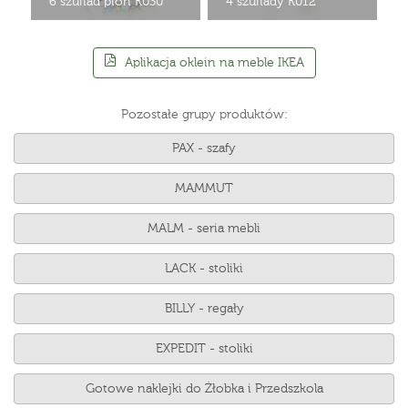
6 szuflad pion K030
4 szuflady K012
Aplikacja oklein na meble IKEA
Pozostałe grupy produktów:
PAX - szafy
MAMMUT
MALM - seria mebli
LACK - stoliki
BILLY - regały
EXPEDIT - stoliki
Gotowe naklejki do Żłobka i Przedszkola