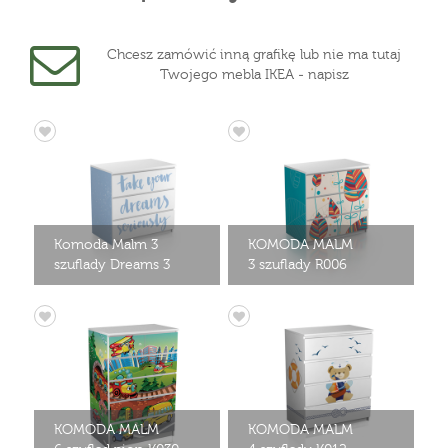
Chcesz zamówić inną grafikę lub nie ma tutaj
Twojego mebla IKEA - napisz
Komoda Malm 3
KOMODA MALM
szuflady Dreams 3
3 szuflady R006
KOMODA MALM
KOMODA MALM