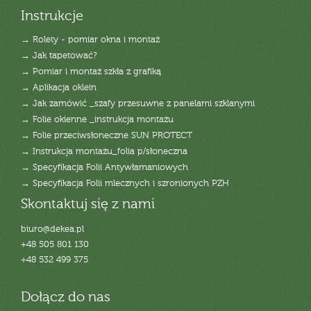
Instrukcje
→ Rolety - pomiar okna i montaż
→ Jak tapetować?
→ Pomiar i montaż szkła z grafiką
→ Aplikacja oklein
→ Jak zamówić _szafy przesuwne z panelami szklanymi
→ Folie okienne _instrukcja montażu
→ Folie przeciwsłoneczne SUN PROTECT
→ Instrukcja montażu_folia p/słoneczna
→ Specyfikacja Folii Antywłamaniowych
→ Specyfikacja Folii mlecznych i szronionych PZH
Skontaktuj się z nami
biuro@dekea.pl
+48 505 801 130
+48 532 499 375
Dołącz do nas