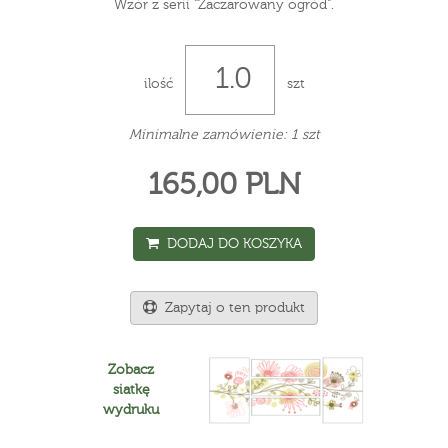
Wzór z serii "Zaczarowany ogród".
ilość
szt
Minimalne zamówienie: 1 szt
165,00 PLN
DODAJ DO KOSZYKA
Zapytaj o ten produkt
Zobacz
siatkę
wydruku