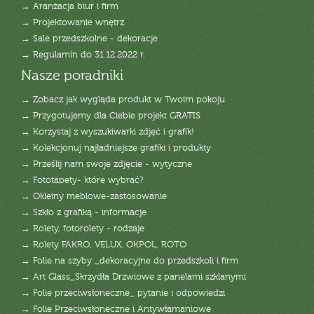
→ Aranżacja biur i firm
→ Projektowanie wnętrz
→ Sale przedszkolne - dekoracje
→ Regulamin do 31.12.2022 r.
Nasze poradniki
→ Zobacz jak wygląda produkt w Twoim pokoju
→ Przygotujemy dla Ciebie projekt GRATIS
→ Korzystaj z wyszukiwarki zdjęć i grafik!
→ Kolekcjonuj najładniejsze grafiki i produkty
→ Prześlij nam swoje zdjęcie - wytyczne
→ Fototapety- które wybrać?
→ Okleiny meblowe-zastosowanie
→ Szkło z grafiką - informacje
→ Rolety, fotorolety - rodzaje
→ Rolety FAKRO, VELUX, OKPOL, ROTO
→ Folie na szyby _dekoracyjne do przedszkoli i firm
→ Art Glass_Skrzydła Drzwiowe z panelami szklanymi
→ Folie przeciwsłoneczne_ pytanie i odpowiedzi
→ Folie Przeciwsłoneczne i Antywłamaniowe