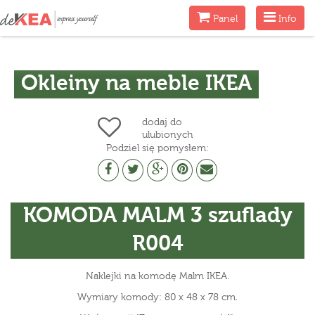
Menu
Menu
Panel
Info
Okleiny na meble IKEA
dodaj do
ulubionych
Podziel się pomysłem:
KOMODA MALM 3 szuflady
R004
Naklejki na komodę Malm IKEA.
Wymiary komody: 80 x 48 x 78 cm.