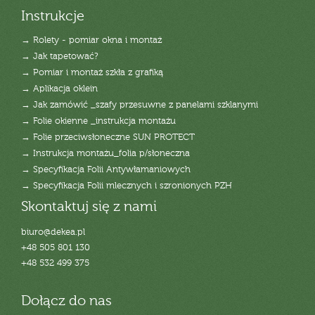
Instrukcje
→ Rolety - pomiar okna i montaż
→ Jak tapetować?
→ Pomiar i montaż szkła z grafiką
→ Aplikacja oklein
→ Jak zamówić _szafy przesuwne z panelami szklanymi
→ Folie okienne _instrukcja montażu
→ Folie przeciwsłoneczne SUN PROTECT
→ Instrukcja montażu_folia p/słoneczna
→ Specyfikacja Folii Antywłamaniowych
→ Specyfikacja Folii mlecznych i szronionych PZH
Skontaktuj się z nami
biuro@dekea.pl
+48 505 801 130
+48 532 499 375
Dołącz do nas