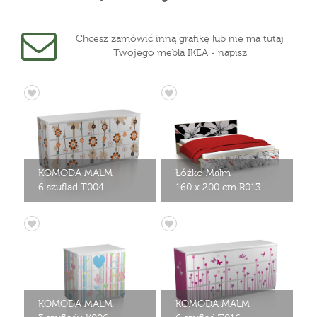
Chcesz zamówić inną grafikę lub nie ma tutaj
Twojego mebla IKEA - napisz
KOMODA MALM
Łóżko Malm
6 szuflad T004
160 x 200 cm R013
KOMODA MALM
KOMODA MALM