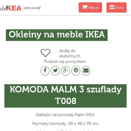
Menu
Menu
Panel
Info
Okleiny na meble IKEA
dodaj do
ulubionych
Podziel się pomysłem:
KOMODA MALM 3 szuflady
T008
Naklejki na komodę Malm IKEA.
Wymiary komody: 80 x 48 x 78 cm.