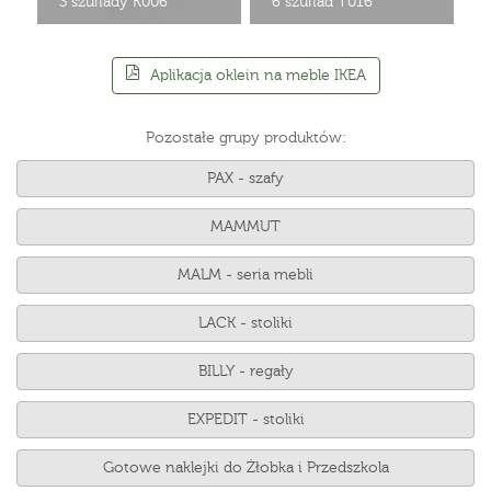
3 szuflady K006
6 szuflad T016
Aplikacja oklein na meble IKEA
Pozostałe grupy produktów:
PAX - szafy
MAMMUT
MALM - seria mebli
LACK - stoliki
BILLY - regały
EXPEDIT - stoliki
Gotowe naklejki do Żłobka i Przedszkola