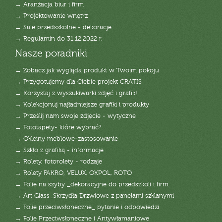
→ Aranżacja biur i firm
→ Projektowanie wnętrz
→ Sale przedszkolne - dekoracje
→ Regulamin do 31.12.2022 r.
Nasze poradniki
→ Zobacz jak wygląda produkt w Twoim pokoju
→ Przygotujemy dla Ciebie projekt GRATIS
→ Korzystaj z wyszukiwarki zdjęć i grafik!
→ Kolekcjonuj najładniejsze grafiki i produkty
→ Prześlij nam swoje zdjęcie - wytyczne
→ Fototapety- które wybrać?
→ Okleiny meblowe-zastosowanie
→ Szkło z grafiką - informacje
→ Rolety, fotorolety - rodzaje
→ Rolety FAKRO, VELUX, OKPOL, ROTO
→ Folie na szyby _dekoracyjne do przedszkoli i firm
→ Art Glass_Skrzydła Drzwiowe z panelami szklanymi
→ Folie przeciwsłoneczne_ pytanie i odpowiedzi
→ Folie Przeciwsłoneczne i Antywłamaniowe