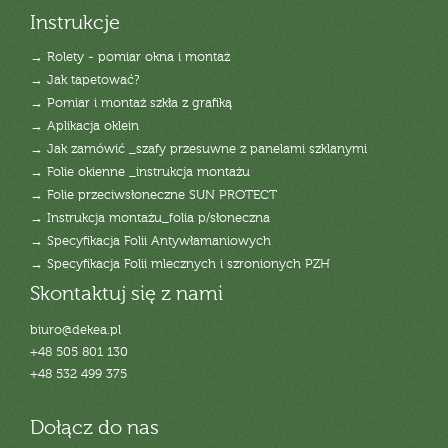
Instrukcje
→ Rolety - pomiar okna i montaż
→ Jak tapetować?
→ Pomiar i montaż szkła z grafiką
→ Aplikacja oklein
→ Jak zamówić _szafy przesuwne z panelami szklanymi
→ Folie okienne _instrukcja montażu
→ Folie przeciwsłoneczne SUN PROTECT
→ Instrukcja montażu_folia p/słoneczna
→ Specyfikacja Folii Antywłamaniowych
→ Specyfikacja Folii mlecznych i szronionych PZH
Skontaktuj się z nami
biuro@dekea.pl
+48 505 801 130
+48 532 499 375
Dołącz do nas