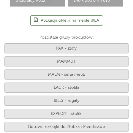
3 szuflady K002
140 x 200 cm T010
Aplikacja oklein na meble IKEA
Pozostałe grupy produktów:
PAX - szafy
MAMMUT
MALM - seria mebli
LACK - stoliki
BILLY - regały
EXPEDIT - stoliki
Gotowe naklejki do Żłobka i Przedszkola