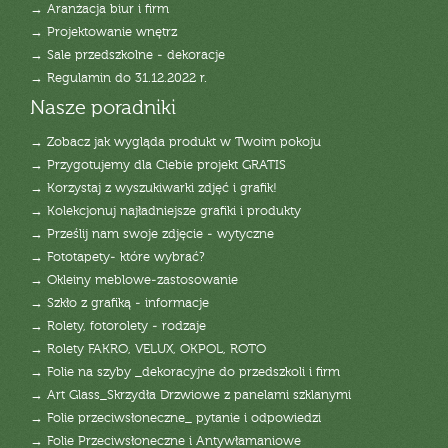
→ Aranżacja biur i firm
→ Projektowanie wnętrz
→ Sale przedszkolne - dekoracje
→ Regulamin do 31.12.2022 r.
Nasze poradniki
→ Zobacz jak wygląda produkt w Twoim pokoju
→ Przygotujemy dla Ciebie projekt GRATIS
→ Korzystaj z wyszukiwarki zdjęć i grafik!
→ Kolekcjonuj najładniejsze grafiki i produkty
→ Prześlij nam swoje zdjęcie - wytyczne
→ Fototapety- które wybrać?
→ Okleiny meblowe-zastosowanie
→ Szkło z grafiką - informacje
→ Rolety, fotorolety - rodzaje
→ Rolety FAKRO, VELUX, OKPOL, ROTO
→ Folie na szyby _dekoracyjne do przedszkoli i firm
→ Art Glass_Skrzydła Drzwiowe z panelami szklanymi
→ Folie przeciwsłoneczne_ pytanie i odpowiedzi
→ Folie Przeciwsłoneczne i Antywłamaniowe