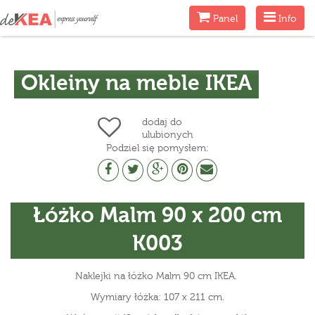
Menu
Menu
Panel
Info
Okleiny na meble IKEA
dodaj do
ulubionych
Podziel się pomysłem:
Łóżko Malm 90 x 200 cm
K003
Naklejki na łóżko Malm 90 cm IKEA.
Wymiary łóżka: 107 x 211 cm.