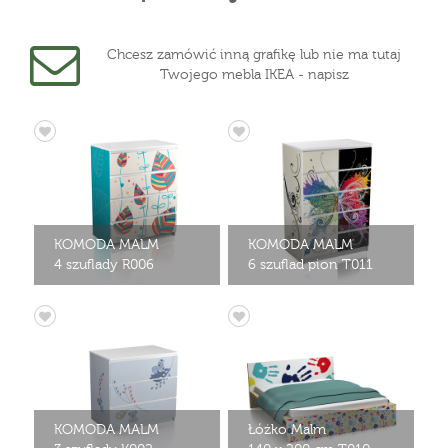
Chcesz zamówić inną grafikę lub nie ma tutaj
Twojego mebla IKEA - napisz
KOMODA MALM
KOMODA MALM
4 szuflady R006
6 szuflad pion T011
KOMODA MALM
Łóżko Malm