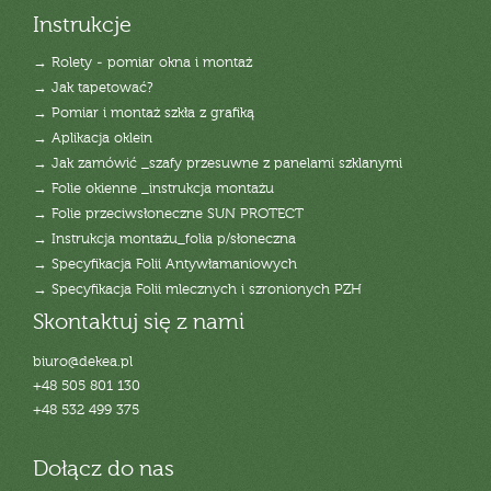
Instrukcje
→ Rolety - pomiar okna i montaż
→ Jak tapetować?
→ Pomiar i montaż szkła z grafiką
→ Aplikacja oklein
→ Jak zamówić _szafy przesuwne z panelami szklanymi
→ Folie okienne _instrukcja montażu
→ Folie przeciwsłoneczne SUN PROTECT
→ Instrukcja montażu_folia p/słoneczna
→ Specyfikacja Folii Antywłamaniowych
→ Specyfikacja Folii mlecznych i szronionych PZH
Skontaktuj się z nami
biuro@dekea.pl
+48 505 801 130
+48 532 499 375
Dołącz do nas