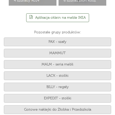
4 szuflady R014
6 szuflad pion K002
Aplikacja oklein na meble IKEA
Pozostałe grupy produktów:
PAX - szafy
MAMMUT
MALM - seria mebli
LACK - stoliki
BILLY - regały
EXPEDIT - stoliki
Gotowe naklejki do Żłobka i Przedszkola