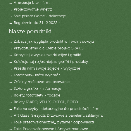
→ Aranżacja biur i firm
→ Projektowanie wnętrz
→ Sale przedszkolne - dekoracje
→ Regulamin do 31.12.2022 r.
Nasze poradniki
→ Zobacz jak wygląda produkt w Twoim pokoju
→ Przygotujemy dla Ciebie projekt GRATIS
→ Korzystaj z wyszukiwarki zdjęć i grafik!
→ Kolekcjonuj najładniejsze grafiki i produkty
→ Prześlij nam swoje zdjęcie - wytyczne
→ Fototapety- które wybrać?
→ Okleiny meblowe-zastosowanie
→ Szkło z grafiką - informacje
→ Rolety, fotorolety - rodzaje
→ Rolety FAKRO, VELUX, OKPOL, ROTO
→ Folie na szyby _dekoracyjne do przedszkoli i firm
→ Art Glass_Skrzydła Drzwiowe z panelami szklanymi
→ Folie przeciwsłoneczne_ pytanie i odpowiedzi
→ Folie Przeciwsłoneczne i Antywłamaniowe