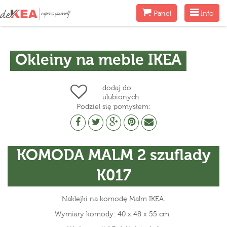
Menu
Menu
Panel
Info
Okleiny na meble IKEA
dodaj do
ulubionych
Podziel się pomysłem:
KOMODA MALM 2 szuflady
K017
Naklejki na komodę Malm IKEA.
Wymiary komody: 40 x 48 x 55 cm.