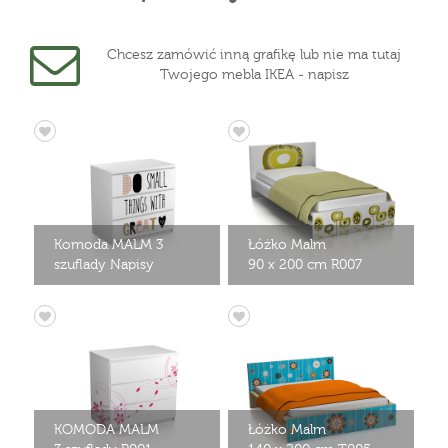
Chcesz zamówić inną grafikę lub nie ma tutaj
Twojego mebla IKEA - napisz
Komoda MALM 3
Łóżko Malm
szuflady Napisy
90 x 200 cm R007
KOMODA MALM
Łóżko Malm