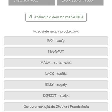
3 szuflady R001
140 x 200 cm T005
Aplikacja oklein na meble IKEA
Pozostałe grupy produktów:
PAX - szafy
MAMMUT
MALM - seria mebli
LACK - stoliki
BILLY - regały
EXPEDIT - stoliki
Gotowe naklejki do Żłobka i Przedszkola