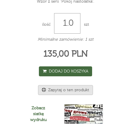
Wzór z serii "Pokój nastolatka".
ilość
szt
Minimalne zamówienie: 1 szt
135,00 PLN
DODAJ DO KOSZYKA
Zapytaj o ten produkt
Zobacz
siatkę
wydruku