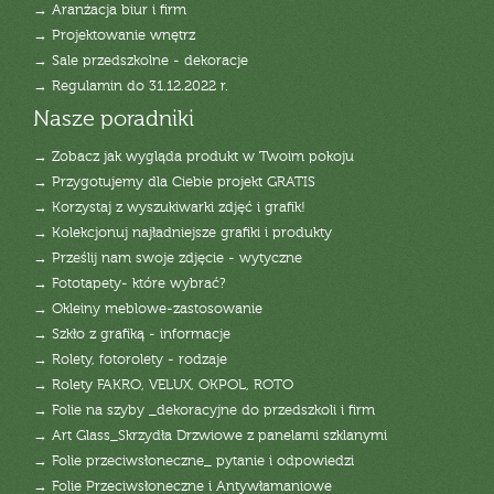
→ Aranżacja biur i firm
→ Projektowanie wnętrz
→ Sale przedszkolne - dekoracje
→ Regulamin do 31.12.2022 r.
Nasze poradniki
→ Zobacz jak wygląda produkt w Twoim pokoju
→ Przygotujemy dla Ciebie projekt GRATIS
→ Korzystaj z wyszukiwarki zdjęć i grafik!
→ Kolekcjonuj najładniejsze grafiki i produkty
→ Prześlij nam swoje zdjęcie - wytyczne
→ Fototapety- które wybrać?
→ Okleiny meblowe-zastosowanie
→ Szkło z grafiką - informacje
→ Rolety, fotorolety - rodzaje
→ Rolety FAKRO, VELUX, OKPOL, ROTO
→ Folie na szyby _dekoracyjne do przedszkoli i firm
→ Art Glass_Skrzydła Drzwiowe z panelami szklanymi
→ Folie przeciwsłoneczne_ pytanie i odpowiedzi
→ Folie Przeciwsłoneczne i Antywłamaniowe