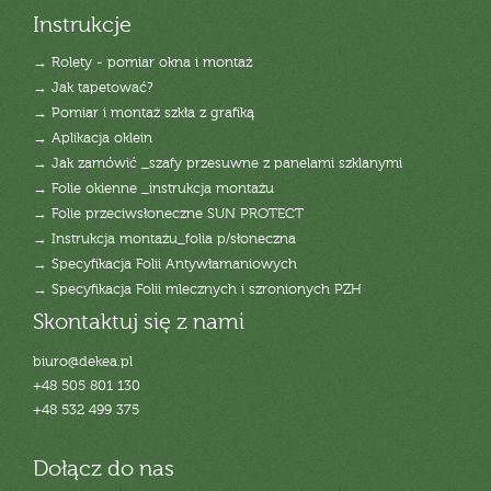
Instrukcje
→ Rolety - pomiar okna i montaż
→ Jak tapetować?
→ Pomiar i montaż szkła z grafiką
→ Aplikacja oklein
→ Jak zamówić _szafy przesuwne z panelami szklanymi
→ Folie okienne _instrukcja montażu
→ Folie przeciwsłoneczne SUN PROTECT
→ Instrukcja montażu_folia p/słoneczna
→ Specyfikacja Folii Antywłamaniowych
→ Specyfikacja Folii mlecznych i szronionych PZH
Skontaktuj się z nami
biuro@dekea.pl
+48 505 801 130
+48 532 499 375
Dołącz do nas