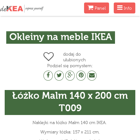
Menu
Menu
Panel
Info
Okleiny na meble IKEA
dodaj do
ulubionych
Podziel się pomysłem:
Łóżko Malm 140 x 200 cm
T009
Naklejki na łóżko Malm 140 cm IKEA.
Wymiary łóżka: 157 x 211 cm.