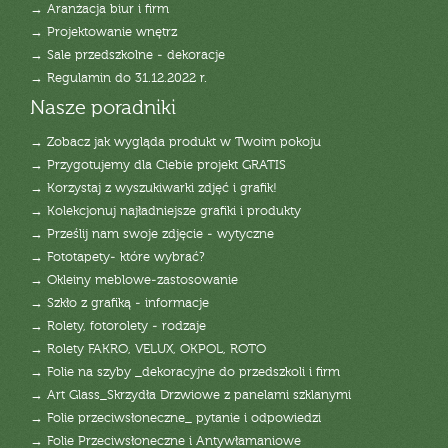
→ Aranżacja biur i firm
→ Projektowanie wnętrz
→ Sale przedszkolne - dekoracje
→ Regulamin do 31.12.2022 r.
Nasze poradniki
→ Zobacz jak wygląda produkt w Twoim pokoju
→ Przygotujemy dla Ciebie projekt GRATIS
→ Korzystaj z wyszukiwarki zdjęć i grafik!
→ Kolekcjonuj najładniejsze grafiki i produkty
→ Prześlij nam swoje zdjęcie - wytyczne
→ Fototapety- które wybrać?
→ Okleiny meblowe-zastosowanie
→ Szkło z grafiką - informacje
→ Rolety, fotorolety - rodzaje
→ Rolety FAKRO, VELUX, OKPOL, ROTO
→ Folie na szyby _dekoracyjne do przedszkoli i firm
→ Art Glass_Skrzydła Drzwiowe z panelami szklanymi
→ Folie przeciwsłoneczne_ pytanie i odpowiedzi
→ Folie Przeciwsłoneczne i Antywłamaniowe