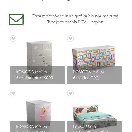
Chcesz zamówić inną grafikę lub nie ma tutaj
Twojego mebla IKEA - napisz
KOMODA MALM
KOMODA MALM
6 szuflad pion K005
6 szuflad T001
KOMODA MALM
Łóżko Malm