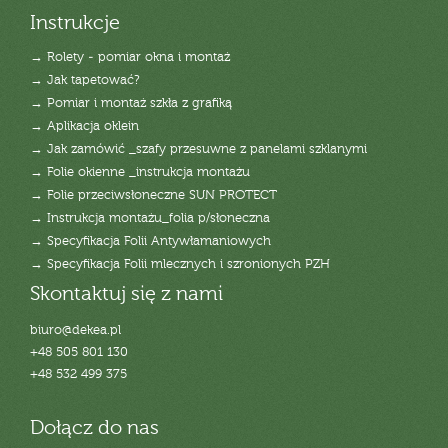
Instrukcje
→ Rolety - pomiar okna i montaż
→ Jak tapetować?
→ Pomiar i montaż szkła z grafiką
→ Aplikacja oklein
→ Jak zamówić _szafy przesuwne z panelami szklanymi
→ Folie okienne _instrukcja montażu
→ Folie przeciwsłoneczne SUN PROTECT
→ Instrukcja montażu_folia p/słoneczna
→ Specyfikacja Folii Antywłamaniowych
→ Specyfikacja Folii mlecznych i szronionych PZH
Skontaktuj się z nami
biuro@dekea.pl
+48 505 801 130
+48 532 499 375
Dołącz do nas