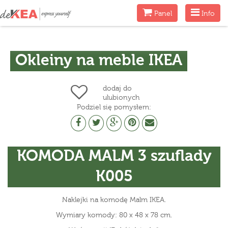
Menu
Menu
Panel
Info
Okleiny na meble IKEA
dodaj do
ulubionych
Podziel się pomysłem:
KOMODA MALM 3 szuflady
K005
Naklejki na komodę Malm IKEA.
Wymiary komody: 80 x 48 x 78 cm.