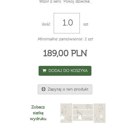
Wzór z serii "Pokój dziecka".
ilość
szt
Minimalne zamówienie: 1 szt
189,00 PLN
DODAJ DO KOSZYKA
Zapytaj o ten produkt
Zobacz
siatkę
wydruku