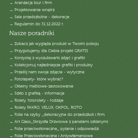
→ Aranżacja biur i firm
→ Projektowanie wnętrz
→ Sale przedszkolne - dekoracje
→ Regulamin do 31.12.2022 r.
Nasze poradniki
→ Zobacz jak wygląda produkt w Twoim pokoju
→ Przygotujemy dla Ciebie projekt GRATIS
→ Korzystaj z wyszukiwarki zdjęć i grafik!
→ Kolekcjonuj najładniejsze grafiki i produkty
→ Prześlij nam swoje zdjęcie - wytyczne
→ Fototapety- które wybrać?
→ Okleiny meblowe-zastosowanie
→ Szkło z grafiką - informacje
→ Rolety, fotorolety - rodzaje
→ Rolety FAKRO, VELUX, OKPOL, ROTO
→ Folie na szyby _dekoracyjne do przedszkoli i firm
→ Art Glass_Skrzydła Drzwiowe z panelami szklanymi
→ Folie przeciwsłoneczne_ pytanie i odpowiedzi
→ Folie Przeciwsłoneczne i Antywłamaniowe