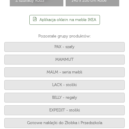
2 szuflady K003
140 x 200 cm R006
Aplikacja oklein na meble IKEA
Pozostałe grupy produktów:
PAX - szafy
MAMMUT
MALM - seria mebli
LACK - stoliki
BILLY - regały
EXPEDIT - stoliki
Gotowe naklejki do Żłobka i Przedszkola