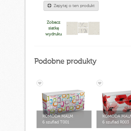
Zapytaj o ten produkt
Zobacz
siatkę
wydruku
Podobne produkty
KOMODA MALM
KOMODA MAL
6 szuflad T001
6 szuflad R003