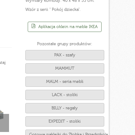
Wymiary komody: 40 x 48 x 55 cm.
Wzór z serii " Pokój dziecka".
Aplikacja oklein na meble IKEA
Pozostałe grupy produktów:
PAX - szafy
taj
MAMMUT
MALM - seria mebli
LACK - stoliki
BILLY - regały
EXPEDIT - stoliki
Gotowe naklejki do Żłobka i Przedszkola