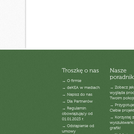
Troszkę o nas
Nasze
poradnik
→ O firmie
→ Zobacz jak
→ deKEA w mediach
wygląda pro
→ Napisz do nas
Twoim pokoj
→ Dla Partnerów
→ Przygotuj
→ Regulamin
Ciebie projek
obowiązujący od
→ Korzystaj z
01.01.2023 r.
wyszukiwarki 
→ Odstąpienie od
grafik!
umowy