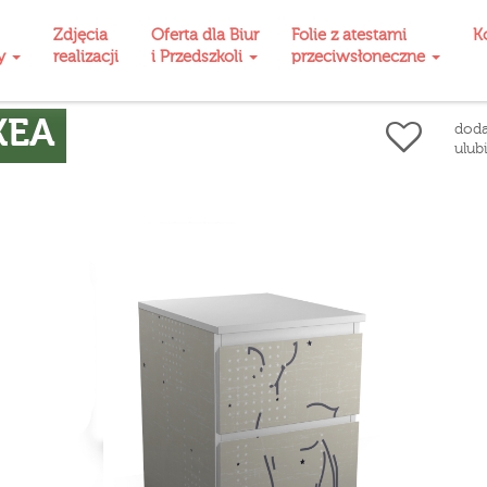
Zdjęcia
Oferta dla Biur
Folie z atestami
K
ty
realizacji
i Przedszkoli
przeciwsłoneczne
KEA
doda
ulub