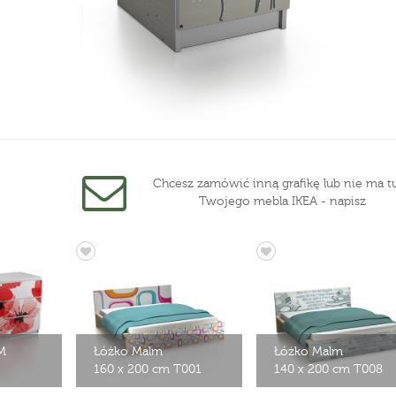
Chcesz zamówić inną grafikę lub nie ma tu
Twojego mebla IKEA - napisz
M
Łóżko Malm
Łóżko Malm
160 x 200 cm T001
140 x 200 cm T008