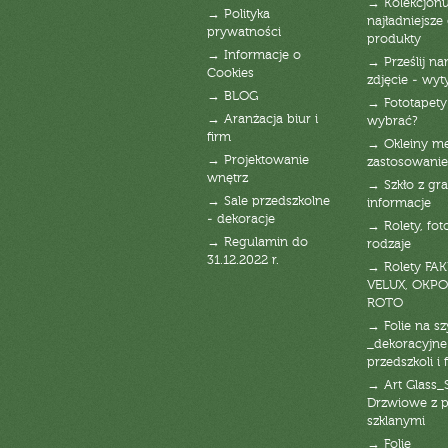
→ Kolekcjonu
→ Polityka
najładniejsze g
prywatności
produkty
→ Informacje o
→ Prześlij n
Cookies
zdjęcie - wyt
→ BLOG
→ Fototapety
→ Aranżacja biur i
wybrać?
firm
→ Okleiny m
→ Projektowanie
zastosowanie
wnętrz
→ Szkło z gra
→ Sale przedszkolne
informacje
- dekoracje
→ Rolety, fot
→ Regulamin do
rodzaje
31.12.2022 r.
→ Rolety FAK
VELUX, OKPO
ROTO
→ Folie na s
_dekoracyjne
przedszkoli i 
→ Art Glass_
Drzwiowe z 
szklanymi
→ Folie