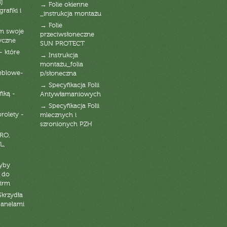
j
→ Folie okienne
rafiki i
_instrukcja montażu
→ Folie
am swoje
przeciwsłoneczne
yczne
SUN PROTECT
- które
→ Instrukcja
montażu_folia
eblowe-
p/słoneczna
→ Specyfikacja Folii
fiką -
Antywłamaniowych
→ Specyfikacja Folii
orolety -
mlecznych i
szronionych PZH
RO,
L,
zyby
 do
firm
Skrzydła
panelami