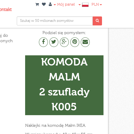
Mój panel
PLN
ontakt
Podziel się pomysłem:
j do
ionych
KOMODA
MALM
2 szuflady
K005
Naklejki na komodę Malm IKEA.