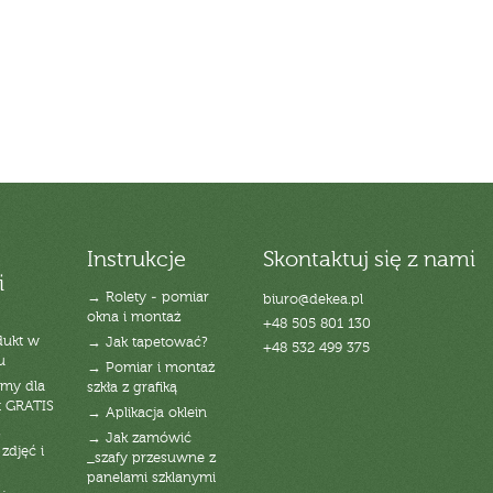
Instrukcje
Skontaktuj się z nami
i
→ Rolety - pomiar
biuro@dekea.pl
okna i montaż
+48 505 801 130
dukt w
→ Jak tapetować?
+48 532 499 375
u
→ Pomiar i montaż
emy dla
szkła z grafiką
t GRATIS
→ Aplikacja oklein
→ Jak zamówić
zdjęć i
_szafy przesuwne z
panelami szklanymi