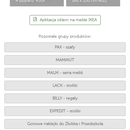
4 szuflady R009
160 x 200 cm R011
Aplikacja oklein na meble IKEA
Pozostałe grupy produktów:
PAX - szafy
MAMMUT
MALM - seria mebli
LACK - stoliki
BILLY - regały
EXPEDIT - stoliki
Gotowe naklejki do Żłobka i Przedszkola