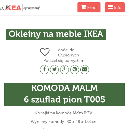
Menu
Menu
Panel
Info
Okleiny na meble IKEA
dodaj do
ulubionych
Podziel się pomysłem:
KOMODA MALM
6 szuflad pion T005
Naklejki na komodę Malm IKEA.
Wymiary komody: 80 x 48 x 123 cm.