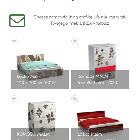
Chcesz zamówić inną grafikę lub nie ma tutaj
Twojego mebla IKEA - napisz
Łóżko Malm
Komoda MALM
140 x 200 cm R010
6 szuflad pion T030
KOMODA MALM
Łóżko Malm