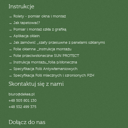
Instrukcje
→ Rolety - pomiar okna i montaż
→ Jak tapetować?
→ Pomiar i montaż szkła z grafiką
→ Aplikacja oklein
→ Jak zamówić _szafy przesuwne z panelami szklanymi
→ Folie okienne _instrukcja montażu
→ Folie przeciwsłoneczne SUN PROTECT
→ Instrukcja montażu_folia p/słoneczna
→ Specyfikacja Folii Antywłamaniowych
→ Specyfikacja Folii mlecznych i szronionych PZH
Skontaktuj się z nami
biuro@dekea.pl
+48 505 801 130
+48 532 499 375
Dołącz do nas