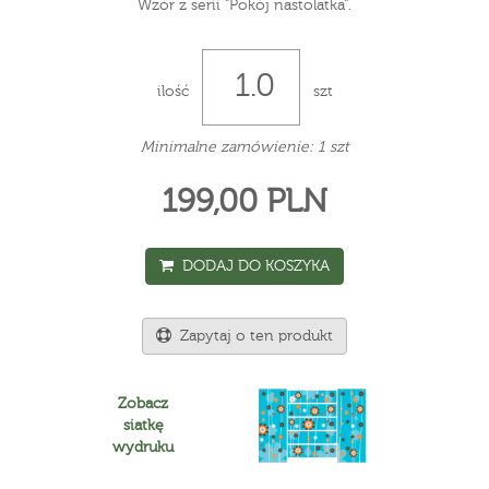
Wzór z serii "Pokój nastolatka".
ilość
szt
Minimalne zamówienie: 1 szt
199,00 PLN
DODAJ DO KOSZYKA
Zapytaj o ten produkt
Zobacz
siatkę
wydruku