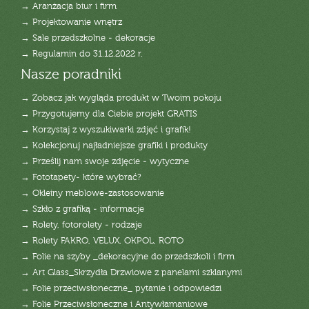
→ Aranżacja biur i firm
→ Projektowanie wnętrz
→ Sale przedszkolne - dekoracje
→ Regulamin do 31.12.2022 r.
Nasze poradniki
→ Zobacz jak wygląda produkt w Twoim pokoju
→ Przygotujemy dla Ciebie projekt GRATIS
→ Korzystaj z wyszukiwarki zdjęć i grafik!
→ Kolekcjonuj najładniejsze grafiki i produkty
→ Prześlij nam swoje zdjęcie - wytyczne
→ Fototapety- które wybrać?
→ Okleiny meblowe-zastosowanie
→ Szkło z grafiką - informacje
→ Rolety, fotorolety - rodzaje
→ Rolety FAKRO, VELUX, OKPOL, ROTO
→ Folie na szyby _dekoracyjne do przedszkoli i firm
→ Art Glass_Skrzydła Drzwiowe z panelami szklanymi
→ Folie przeciwsłoneczne_ pytanie i odpowiedzi
→ Folie Przeciwsłoneczne i Antywłamaniowe