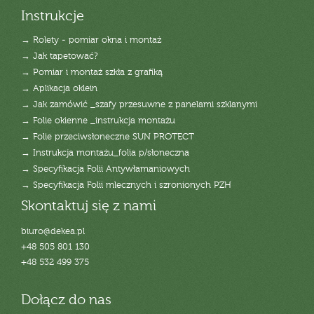
Instrukcje
→ Rolety - pomiar okna i montaż
→ Jak tapetować?
→ Pomiar i montaż szkła z grafiką
→ Aplikacja oklein
→ Jak zamówić _szafy przesuwne z panelami szklanymi
→ Folie okienne _instrukcja montażu
→ Folie przeciwsłoneczne SUN PROTECT
→ Instrukcja montażu_folia p/słoneczna
→ Specyfikacja Folii Antywłamaniowych
→ Specyfikacja Folii mlecznych i szronionych PZH
Skontaktuj się z nami
biuro@dekea.pl
+48 505 801 130
+48 532 499 375
Dołącz do nas