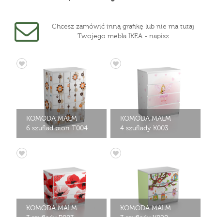
Chcesz zamówić inną grafikę lub nie ma tutaj
Twojego mebla IKEA - napisz
KOMODA MALM
KOMODA MALM
6 szuflad pion T004
4 szuflady K003
KOMODA MALM
KOMODA MALM