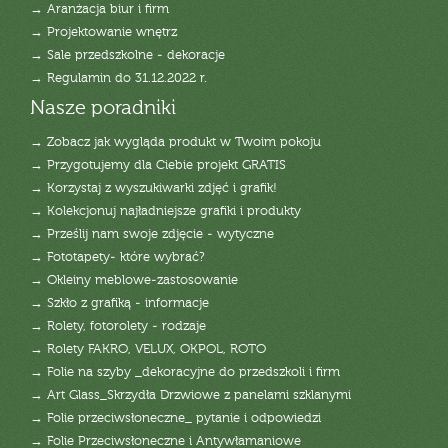
→ Aranżacja biur i firm
→ Projektowanie wnętrz
→ Sale przedszkolne - dekoracje
→ Regulamin do 31.12.2022 r.
Nasze poradniki
→ Zobacz jak wygląda produkt w Twoim pokoju
→ Przygotujemy dla Ciebie projekt GRATIS
→ Korzystaj z wyszukiwarki zdjęć i grafik!
→ Kolekcjonuj najładniejsze grafiki i produkty
→ Prześlij nam swoje zdjęcie - wytyczne
→ Fototapety- które wybrać?
→ Okleiny meblowe-zastosowanie
→ Szkło z grafiką - informacje
→ Rolety, fotorolety - rodzaje
→ Rolety FAKRO, VELUX, OKPOL, ROTO
→ Folie na szyby _dekoracyjne do przedszkoli i firm
→ Art Glass_Skrzydła Drzwiowe z panelami szklanymi
→ Folie przeciwsłoneczne_ pytanie i odpowiedzi
→ Folie Przeciwsłoneczne i Antywłamaniowe