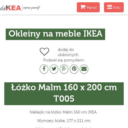
Menu
Menu
Panel
Info
Okleiny na meble IKEA
dodaj do
ulubionych
Podziel się pomysłem:
Łóżko Malm 160 x 200 cm
T005
Naklejki na łóżko Malm 160 cm IKEA.
Wymiary łóżka: 177 x 211 cm.