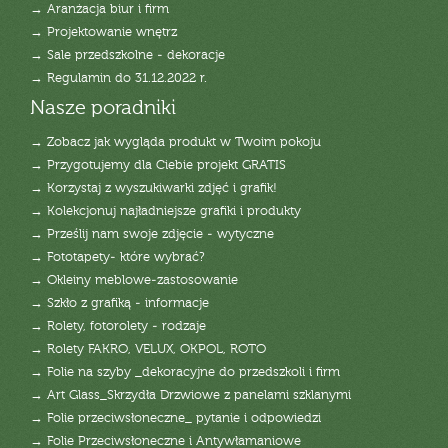
→ Aranżacja biur i firm
→ Projektowanie wnętrz
→ Sale przedszkolne - dekoracje
→ Regulamin do 31.12.2022 r.
Nasze poradniki
→ Zobacz jak wygląda produkt w Twoim pokoju
→ Przygotujemy dla Ciebie projekt GRATIS
→ Korzystaj z wyszukiwarki zdjęć i grafik!
→ Kolekcjonuj najładniejsze grafiki i produkty
→ Prześlij nam swoje zdjęcie - wytyczne
→ Fototapety- które wybrać?
→ Okleiny meblowe-zastosowanie
→ Szkło z grafiką - informacje
→ Rolety, fotorolety - rodzaje
→ Rolety FAKRO, VELUX, OKPOL, ROTO
→ Folie na szyby _dekoracyjne do przedszkoli i firm
→ Art Glass_Skrzydła Drzwiowe z panelami szklanymi
→ Folie przeciwsłoneczne_ pytanie i odpowiedzi
→ Folie Przeciwsłoneczne i Antywłamaniowe