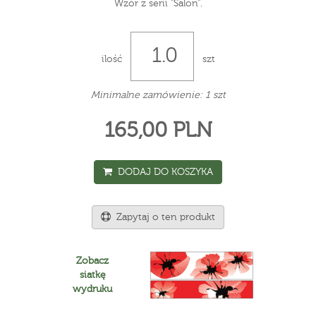
Wzór z serii "Salon".
ilość
szt
Minimalne zamówienie: 1 szt
165,00 PLN
DODAJ DO KOSZYKA
Zapytaj o ten produkt
Zobacz
siatkę
wydruku