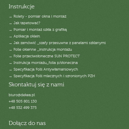
Instrukcje
→ Rolety - pomiar okna i montaż
→ Jak tapetować?
→ Pomiar i montaż szkła z grafiką
→ Aplikacja oklein
→ Jak zamówić _szafy przesuwne z panelami szklanymi
→ Folie okienne _instrukcja montażu
→ Folie przeciwsłoneczne SUN PROTECT
→ Instrukcja montażu_folia p/słoneczna
→ Specyfikacja Folii Antywłamaniowych
→ Specyfikacja Folii mlecznych i szronionych PZH
Skontaktuj się z nami
biuro@dekea.pl
+48 505 801 130
+48 532 499 375
Dołącz do nas