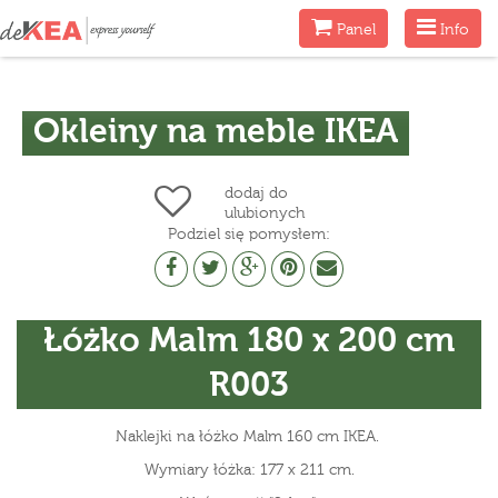
Menu
Menu
Panel
Info
Okleiny na meble IKEA
dodaj do
ulubionych
Podziel się pomysłem:
Łóżko Malm 180 x 200 cm
R003
Naklejki na łóżko Malm 160 cm IKEA.
Wymiary łóżka: 177 x 211 cm.