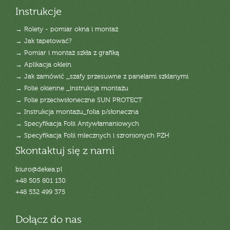
Instrukcje
→ Rolety - pomiar okna i montaż
→ Jak tapetować?
→ Pomiar i montaż szkła z grafiką
→ Aplikacja oklein
→ Jak zamówić _szafy przesuwne z panelami szklanymi
→ Folie okienne _instrukcja montażu
→ Folie przeciwsłoneczne SUN PROTECT
→ Instrukcja montażu_folia p/słoneczna
→ Specyfikacja Folii Antywłamaniowych
→ Specyfikacja Folii mlecznych i szronionych PZH
Skontaktuj się z nami
biuro@dekea.pl
+48 505 801 130
+48 532 499 375
Dołącz do nas