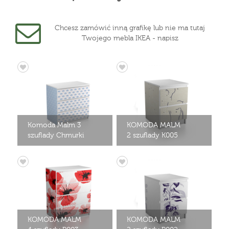
Chcesz zamówić inną grafikę lub nie ma tutaj
Twojego mebla IKEA - napisz
Komoda Malm 3
KOMODA MALM
szuflady Chmurki
2 szuflady K005
KOMODA MALM
KOMODA MALM