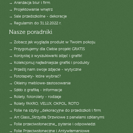
→ Aranżacja biur i firm
→ Projektowanie wnętrz
→ Sale przedszkolne - dekoracje
→ Regulamin do 31.12.2022 r.
Nasze poradniki
→ Zobacz jak wygląda produkt w Twoim pokoju
→ Przygotujemy dla Ciebie projekt GRATIS
→ Korzystaj z wyszukiwarki zdjęć i grafik!
→ Kolekcjonuj najładniejsze grafiki i produkty
→ Prześlij nam swoje zdjęcie - wytyczne
→ Fototapety- które wybrać?
→ Okleiny meblowe-zastosowanie
→ Szkło z grafiką - informacje
→ Rolety, fotorolety - rodzaje
→ Rolety FAKRO, VELUX, OKPOL, ROTO
→ Folie na szyby _dekoracyjne do przedszkoli i firm
→ Art Glass_Skrzydła Drzwiowe z panelami szklanymi
→ Folie przeciwsłoneczne_ pytanie i odpowiedzi
→ Folie Przeciwsłoneczne i Antywłamaniowe