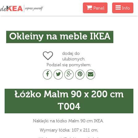
Menu
Menu
Panel
Info
Okleiny na meble IKEA
dodaj do
ulubionych
Podziel się pomysłem:
Łóżko Malm 90 x 200 cm
T004
Naklejki na łóżko Malm 90 cm IKEA.
Wymiary łóżka: 107 x 211 cm.