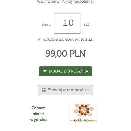
Wzór z serii "Pokój nastolatka".
ilość
szt
Minimalne zamówienie: 1 szt
99,00 PLN
DODAJ DO KOSZYKA
Zapytaj o ten produkt
Zobacz
siatkę
wydruku