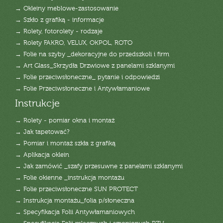
→ Okleiny meblowe-zastosowanie
→ Szkło z grafiką - informacje
→ Rolety, fotorolety - rodzaje
→ Rolety FAKRO, VELUX, OKPOL, ROTO
→ Folie na szyby _dekoracyjne do przedszkoli i firm
→ Art Glass_Skrzydła Drzwiowe z panelami szklanymi
→ Folie przeciwsłoneczne_ pytanie i odpowiedzi
→ Folie Przeciwsłoneczne i Antywłamaniowe
Instrukcje
→ Rolety - pomiar okna i montaż
→ Jak tapetować?
→ Pomiar i montaż szkła z grafiką
→ Aplikacja oklein
→ Jak zamówić _szafy przesuwne z panelami szklanymi
→ Folie okienne _instrukcja montażu
→ Folie przeciwsłoneczne SUN PROTECT
→ Instrukcja montażu_folia p/słoneczna
→ Specyfikacja Folii Antywłamaniowych