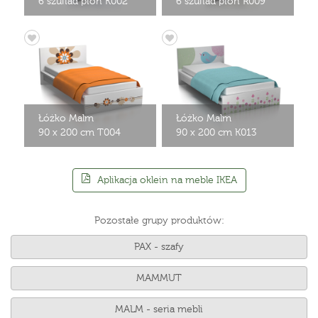
6 szuflad pion K002
6 szuflad pion R009
Łóżko Malm
Łóżko Malm
90 x 200 cm T004
90 x 200 cm K013
Aplikacja oklein na meble IKEA
Pozostałe grupy produktów:
PAX - szafy
MAMMUT
MALM - seria mebli