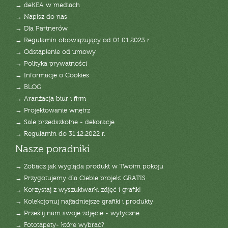
→ deKEA w mediach
→ Napisz do nas
→ Dla Partnerów
→ Regulamin obowiązujący od 01.01.2023 r.
→ Odstąpienie od umowy
→ Polityka prywatności
→ Informacje o Cookies
→ BLOG
→ Aranżacja biur i firm
→ Projektowanie wnętrz
→ Sale przedszkolne - dekoracje
→ Regulamin do 31.12.2022 r.
Nasze poradniki
→ Zobacz jak wygląda produkt w Twoim pokoju
→ Przygotujemy dla Ciebie projekt GRATIS
→ Korzystaj z wyszukiwarki zdjęć i grafik!
→ Kolekcjonuj najładniejsze grafiki i produkty
→ Prześlij nam swoje zdjęcie - wytyczne
→ Fototapety- które wybrać?