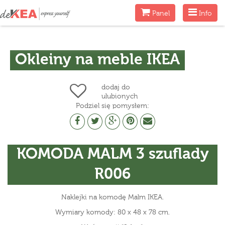
Menu
Menu
Panel
Info
Okleiny na meble IKEA
dodaj do
ulubionych
Podziel się pomysłem:
KOMODA MALM 3 szuflady
R006
Naklejki na komodę Malm IKEA.
Wymiary komody: 80 x 48 x 78 cm.