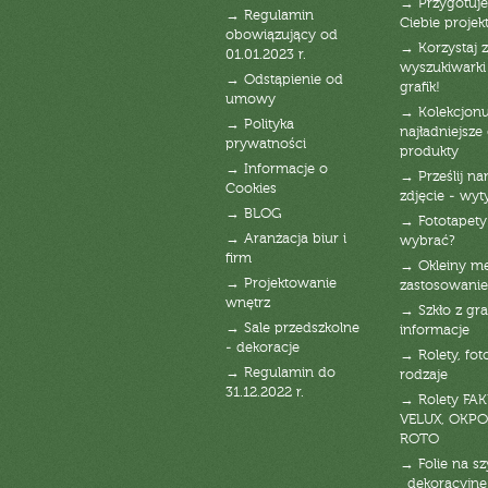
→ Przygotuj
→ Regulamin
Ciebie projek
obowiązujący od
→ Korzystaj z
01.01.2023 r.
wyszukiwarki 
→ Odstąpienie od
grafik!
umowy
→ Kolekcjonu
→ Polityka
najładniejsze g
prywatności
produkty
→ Informacje o
→ Prześlij n
Cookies
zdjęcie - wyt
→ BLOG
→ Fototapety
→ Aranżacja biur i
wybrać?
firm
→ Okleiny m
→ Projektowanie
zastosowanie
wnętrz
→ Szkło z gra
→ Sale przedszkolne
informacje
- dekoracje
→ Rolety, fot
→ Regulamin do
rodzaje
31.12.2022 r.
→ Rolety FAK
VELUX, OKPO
ROTO
→ Folie na s
_dekoracyjne