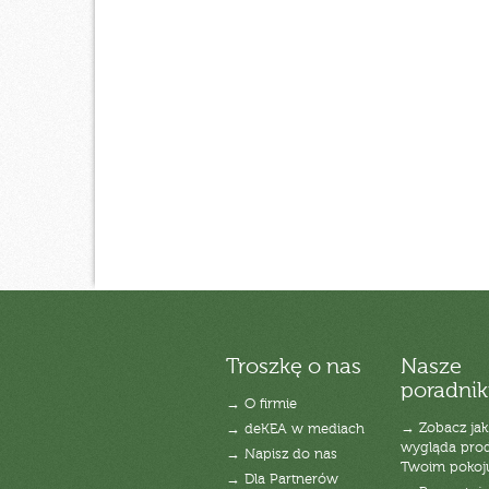
Troszkę o nas
Nasze
poradnik
→ O firmie
→ Zobacz jak
→ deKEA w mediach
wygląda pro
→ Napisz do nas
Twoim pokoj
→ Dla Partnerów