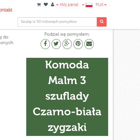
Mój panel
PLN
ontakt
Podziel się pomysłem:
j do
ionych
Komoda
Malm 3
szuflady
Czarno-biała
zygzaki