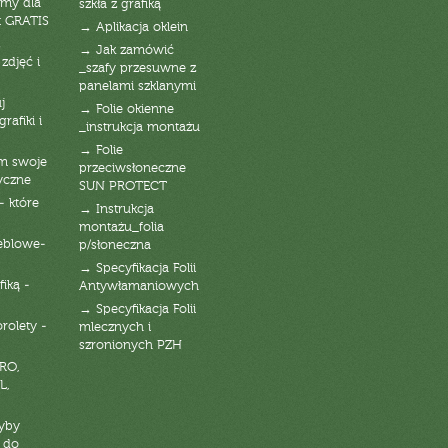
emy dla
szkła z grafiką
t GRATIS
→ Aplikacja oklein
→ Jak zamówić
zdjęć i
_szafy przesuwne z
panelami szklanymi
j
→ Folie okienne
rafiki i
_instrukcja montażu
→ Folie
am swoje
przeciwsłoneczne
yczne
SUN PROTECT
- które
→ Instrukcja
montażu_folia
eblowe-
p/słoneczna
→ Specyfikacja Folii
fiką -
Antywłamaniowych
→ Specyfikacja Folii
orolety -
mlecznych i
szronionych PZH
RO,
L,
zyby
 do