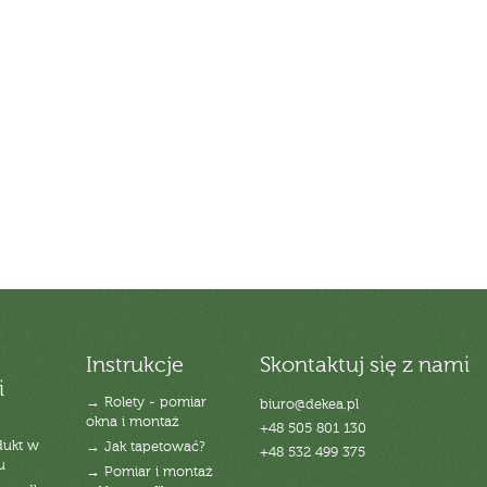
Instrukcje
Skontaktuj się z nami
i
→ Rolety - pomiar
biuro@dekea.pl
okna i montaż
+48 505 801 130
dukt w
→ Jak tapetować?
+48 532 499 375
u
→ Pomiar i montaż