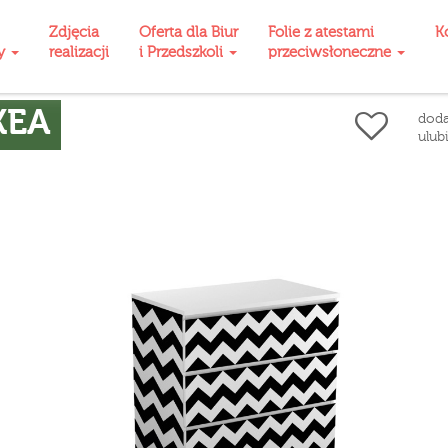
Zdjęcia
Oferta dla Biur
Folie z atestami
K
ty
realizacji
i Przedszkoli
przeciwsłoneczne
KEA
doda
ulub