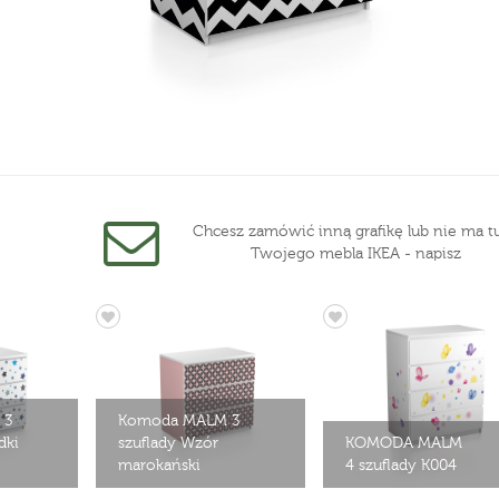
Chcesz zamówić inną grafikę lub nie ma tu
Twojego mebla IKEA - napisz
 3
Komoda MALM 3
dki
szuflady Wzór
KOMODA MALM
marokański
4 szuflady K004