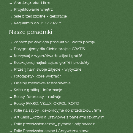
→ Aranżacja biur i firm
→ Projektowanie wnętrz
→ Sale przedszkolne - dekoracje
→ Regulamin do 31.12.2022 r.
Nasze poradniki
→ Zobacz jak wygląda produkt w Twoim pokoju
→ Przygotujemy dla Ciebie projekt GRATIS
→ Korzystaj z wyszukiwarki zdjęć i grafik!
→ Kolekcjonuj najładniejsze grafiki i produkty
→ Prześlij nam swoje zdjęcie - wytyczne
→ Fototapety- które wybrać?
→ Okleiny meblowe-zastosowanie
→ Szkło z grafiką - informacje
→ Rolety, fotorolety - rodzaje
→ Rolety FAKRO, VELUX, OKPOL, ROTO
→ Folie na szyby _dekoracyjne do przedszkoli i firm
→ Art Glass_Skrzydła Drzwiowe z panelami szklanymi
→ Folie przeciwsłoneczne_ pytanie i odpowiedzi
→ Folie Przeciwsłoneczne i Antywłamaniowe