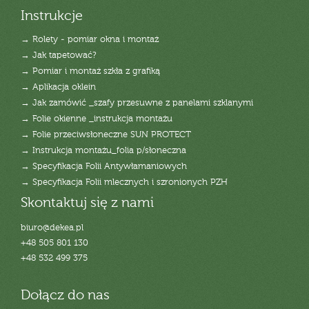
Instrukcje
→ Rolety - pomiar okna i montaż
→ Jak tapetować?
→ Pomiar i montaż szkła z grafiką
→ Aplikacja oklein
→ Jak zamówić _szafy przesuwne z panelami szklanymi
→ Folie okienne _instrukcja montażu
→ Folie przeciwsłoneczne SUN PROTECT
→ Instrukcja montażu_folia p/słoneczna
→ Specyfikacja Folii Antywłamaniowych
→ Specyfikacja Folii mlecznych i szronionych PZH
Skontaktuj się z nami
biuro@dekea.pl
+48 505 801 130
+48 532 499 375
Dołącz do nas