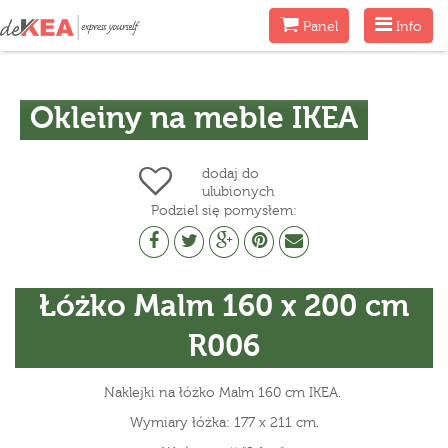
Menu
Menu
Panel
Info
Okleiny na meble IKEA
dodaj do
ulubionych
Podziel się pomysłem:
Łóżko Malm 160 x 200 cm
R006
Naklejki na łóżko Malm 160 cm IKEA.
Wymiary łóżka: 177 x 211 cm.