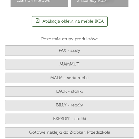
czarno-miętowe
2 szuflady K014
Aplikacja oklein na meble IKEA
Pozostałe grupy produktów:
PAX - szafy
MAMMUT
MALM - seria mebli
LACK - stoliki
BILLY - regały
EXPEDIT - stoliki
Gotowe naklejki do Żłobka i Przedszkola