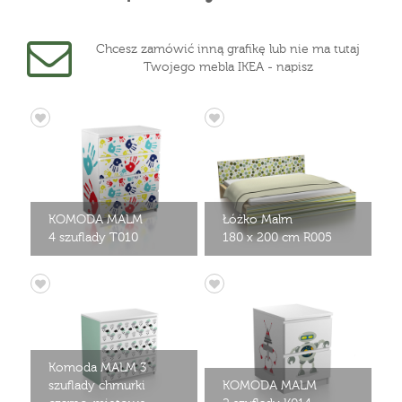
Chcesz zamówić inną grafikę lub nie ma tutaj
Twojego mebla IKEA - napisz
KOMODA MALM
Łóżko Malm
4 szuflady T010
180 x 200 cm R005
Komoda MALM 3
szuflady chmurki
KOMODA MALM