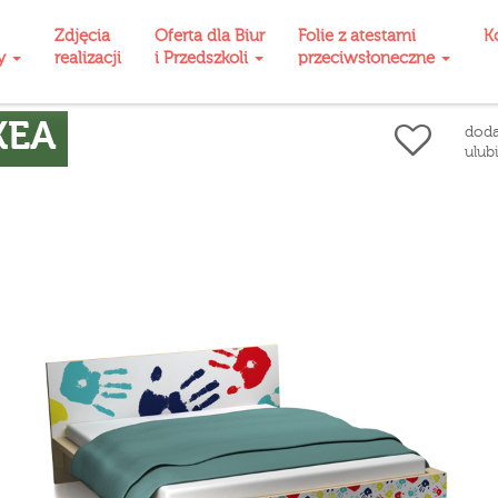
Zdjęcia
Oferta dla Biur
Folie z atestami
K
ty
realizacji
i Przedszkoli
przeciwsłoneczne
KEA
doda
ulub