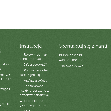
Instrukcje
Skontaktuj się z nami
i
→ Rolety - pomiar
biuro@dekea.pl
okna i montaż
+48 505 801 130
dukt w
→ Jak tapetować?
+48 532 499 375
u
→ Pomiar i montaż
emy dla
szkła z grafiką
t GRATIS
→ Aplikacja oklein
→ Jak zamówić
zdjęć i
_szafy przesuwne z
panelami szklanymi
j
→ Folie okienne
rafiki i
_instrukcja montażu