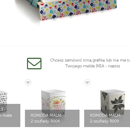
Chcesz zamówić inną grafikę lub nie ma tu
Twojego mebla IKEA - napisz
 3
o-biała
KOMODA MALM
KOMODA MALM
2 szuflady R004
2 szuflady R009