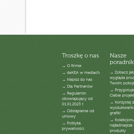
Troszkę o nas
Nasze
poradnik
→ O firmie
→ Zobacz jak
→ deKEA w mediach
wygląda pro
→ Napisz do nas
Twoim pokoj
→ Dla Partnerów
→ Przygotuj
→ Regulamin
Ciebie projek
obowiązujący od
→ Korzystaj z
01.01.2023 r.
wyszukiwarki 
→ Odstąpienie od
grafik!
umowy
→ Kolekcjonu
→ Polityka
najładniejsze g
prywatności
produkty