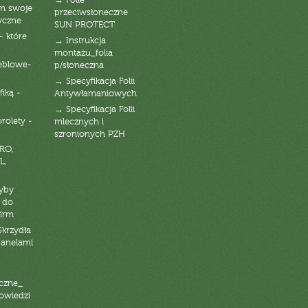
→ Folie
am swoje
przeciwsłoneczne
yczne
SUN PROTECT
- które
→ Instrukcja
montażu_folia
eblowe-
p/słoneczna
→ Specyfikacja Folii
fiką -
Antywłamaniowych
→ Specyfikacja Folii
orolety -
mlecznych i
szronionych PZH
RO,
L,
zyby
 do
firm
Skrzydła
panelami
czne_
powiedzi