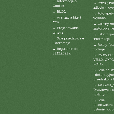
→ Informacje o
→ Prześlij n
Cookies
zdjęcie - wyt
→ BLOG
→ Fototapety
→ Aranżacja biur i
wybrać?
firm
→ Okleiny m
→ Projektowanie
zastosowanie
wnętrz
→ Szkło z gra
→ Sale przedszkolne
informacje
- dekoracje
→ Rolety, fot
→ Regulamin do
rodzaje
31.12.2022 r.
→ Rolety FAK
VELUX, OKPO
ROTO
→ Folie na s
_dekoracyjne
przedszkoli i 
→ Art Glass_
Drzwiowe z 
szklanymi
→ Folie
przeciwsłone
pytanie i od