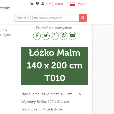
Mój panel
PLN
ontakt
Podziel się pomysłem:
j do
ionych
Łóżko Malm
140 x 200 cm
T010
Naklejki na łóżko Malm 140 cm IKEA.
Wymiary łóżka: 157 x 211 cm.
Wzór z serii "Przedszkole".