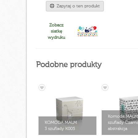
Zapytaj o ten produkt
Zobacz
siatkę
wydruku
Podobne produkty
Komoda MALM
KOMODA MALM
szuflady Czarn
3 szuflady K005
abstrakcja