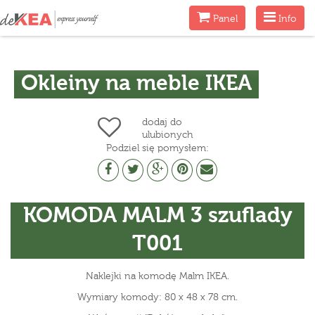
Menu
Menu
Panel
Info
Okleiny na meble IKEA
dodaj do
ulubionych
Podziel się pomysłem:
KOMODA MALM 3 szuflady
T001
Naklejki na komodę Malm IKEA.
Wymiary komody: 80 x 48 x 78 cm.