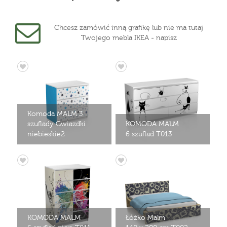
Chcesz zamówić inną grafikę lub nie ma tutaj
Twojego mebla IKEA - napisz
Komoda MALM 3
szuflady Gwiazdki
KOMODA MALM
niebieskie2
6 szuflad T013
KOMODA MALM
Łóżko Malm