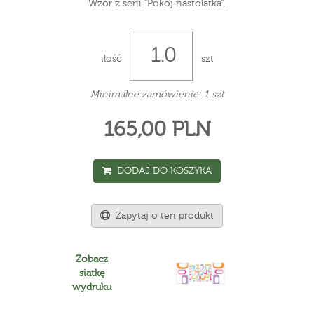
Wzór z serii "Pokój nastolatka".
ilość
szt
Minimalne zamówienie: 1 szt
165,00 PLN
DODAJ DO KOSZYKA
Zapytaj o ten produkt
Zobacz
siatkę
wydruku