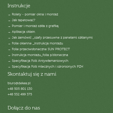
Instrukcje
→ Rolety - pomiar okna i montaż
→ Jak tapetować?
→ Pomiar i montaż szkła z grafiką
→ Aplikacja oklein
→ Jak zamówić _szafy przesuwne z panelami szklanymi
→ Folie okienne _instrukcja montażu
→ Folie przeciwsłoneczne SUN PROTECT
→ Instrukcja montażu_folia p/słoneczna
→ Specyfikacja Folii Antywłamaniowych
→ Specyfikacja Folii mlecznych i szronionych PZH
Skontaktuj się z nami
biuro@dekea.pl
+48 505 801 130
+48 532 499 375
Dołącz do nas