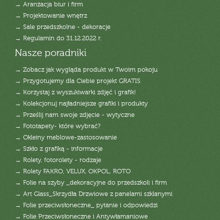
→ Aranżacja biur i firm
→ Projektowanie wnętrz
→ Sale przedszkolne - dekoracje
→ Regulamin do 31.12.2022 r.
Nasze poradniki
→ Zobacz jak wygląda produkt w Twoim pokoju
→ Przygotujemy dla Ciebie projekt GRATIS
→ Korzystaj z wyszukiwarki zdjęć i grafik!
→ Kolekcjonuj najładniejsze grafiki i produkty
→ Prześlij nam swoje zdjęcie - wytyczne
→ Fototapety- które wybrać?
→ Okleiny meblowe-zastosowanie
→ Szkło z grafiką - informacje
→ Rolety, fotorolety - rodzaje
→ Rolety FAKRO, VELUX, OKPOL, ROTO
→ Folie na szyby _dekoracyjne do przedszkoli i firm
→ Art Glass_Skrzydła Drzwiowe z panelami szklanymi
→ Folie przeciwsłoneczne_ pytanie i odpowiedzi
→ Folie Przeciwsłoneczne i Antywłamaniowe