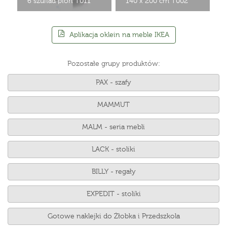
6 szuflad pion T011
140 x 200 cm T002
Aplikacja oklein na meble IKEA
Pozostałe grupy produktów:
PAX - szafy
MAMMUT
MALM - seria mebli
LACK - stoliki
BILLY - regały
EXPEDIT - stoliki
Gotowe naklejki do Żłobka i Przedszkola