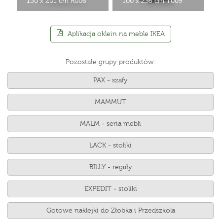
150 x 201 cm R006
100 x 236 cm T009
Aplikacja oklein na meble IKEA
Pozostałe grupy produktów:
PAX - szafy
MAMMUT
MALM - seria mebli
LACK - stoliki
BILLY - regały
EXPEDIT - stoliki
Gotowe naklejki do Żłobka i Przedszkola