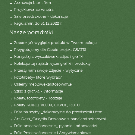
→ Aranżacja biur i firm
→ Projektowanie wnętrz
→ Sale przedszkolne - dekoracje
→ Regulamin do 31.12.2022 r.
Nasze poradniki
→ Zobacz jak wygląda produkt w Twoim pokoju
→ Przygotujemy dla Ciebie projekt GRATIS
→ Korzystaj z wyszukiwarki zdjęć i grafik!
→ Kolekcjonuj najładniejsze grafiki i produkty
→ Prześlij nam swoje zdjęcie - wytyczne
→ Fototapety- które wybrać?
→ Okleiny meblowe-zastosowanie
→ Szkło z grafiką - informacje
→ Rolety, fotorolety - rodzaje
→ Rolety FAKRO, VELUX, OKPOL, ROTO
→ Folie na szyby _dekoracyjne do przedszkoli i firm
→ Art Glass_Skrzydła Drzwiowe z panelami szklanymi
→ Folie przeciwsłoneczne_ pytanie i odpowiedzi
→ Folie Przeciwsłoneczne i Antywłamaniowe