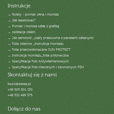
Instrukcje
→ Rolety - pomiar okna i montaż
→ Jak tapetować?
→ Pomiar i montaż szkła z grafiką
→ Aplikacja oklein
→ Jak zamówić _szafy przesuwne z panelami szklanymi
→ Folie okienne _instrukcja montażu
→ Folie przeciwsłoneczne SUN PROTECT
→ Instrukcja montażu_folia p/słoneczna
→ Specyfikacja Folii Antywłamaniowych
→ Specyfikacja Folii mlecznych i szronionych PZH
Skontaktuj się z nami
biuro@dekea.pl
+48 505 801 130
+48 532 499 375
Dołącz do nas