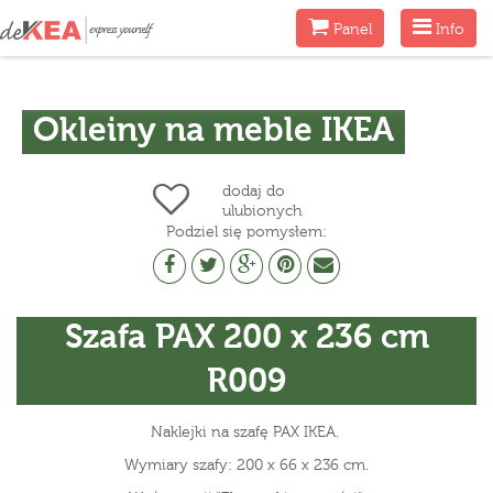
Menu
Menu
Panel
Info
Okleiny na meble IKEA
dodaj do
ulubionych
Podziel się pomysłem:
Szafa PAX 200 x 236 cm
R009
Naklejki na szafę PAX IKEA.
Wymiary szafy: 200 x 66 x 236 cm.