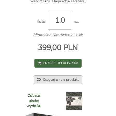
Wzór z serii “Eleganckie szarości".
ilość
szt
Minimalne zamówienie: 1 szt
399,00 PLN
DODAJ DO KOSZYKA
Zapytaj o ten produkt
Zobacz
siatkę
wydruku