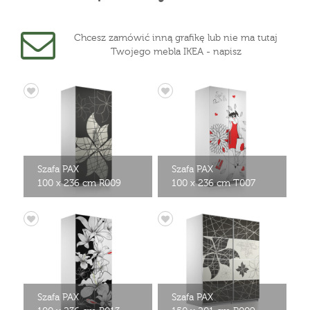
Chcesz zamówić inną grafikę lub nie ma tutaj
Twojego mebla IKEA - napisz
Szafa PAX
Szafa PAX
100 x 236 cm R009
100 x 236 cm T007
Szafa PAX
Szafa PAX