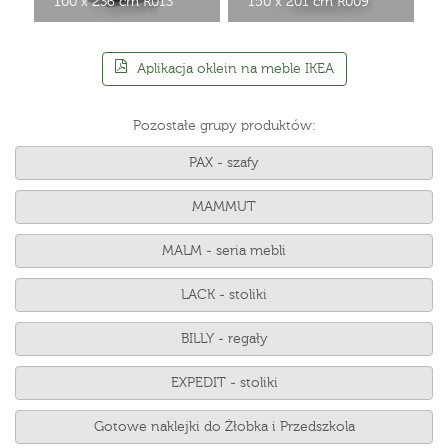
100 x 236 cm R013
150 x 201 cm R009
Aplikacja oklein na meble IKEA
Pozostałe grupy produktów:
PAX - szafy
MAMMUT
MALM - seria mebli
LACK - stoliki
BILLY - regały
EXPEDIT - stoliki
Gotowe naklejki do Żłobka i Przedszkola