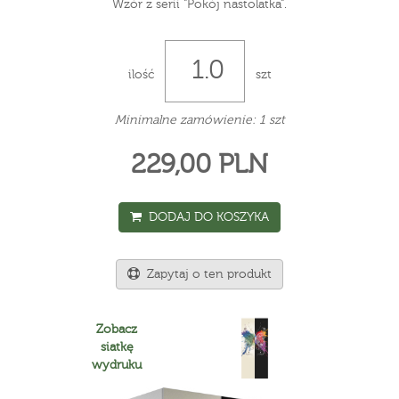
Wzór z serii "Pokój nastolatka".
ilość
szt
Minimalne zamówienie: 1 szt
229,00 PLN
DODAJ DO KOSZYKA
Zapytaj o ten produkt
Zobacz
siatkę
wydruku