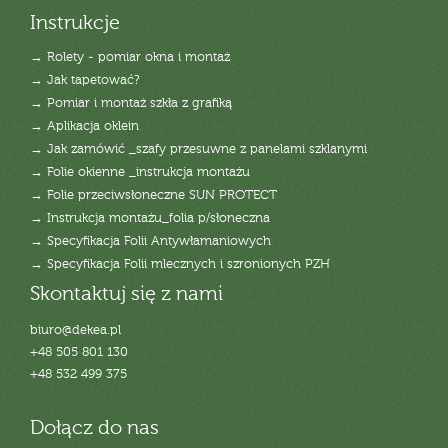
Instrukcje
→ Rolety - pomiar okna i montaż
→ Jak tapetować?
→ Pomiar i montaż szkła z grafiką
→ Aplikacja oklein
→ Jak zamówić _szafy przesuwne z panelami szklanymi
→ Folie okienne _instrukcja montażu
→ Folie przeciwsłoneczne SUN PROTECT
→ Instrukcja montażu_folia p/słoneczna
→ Specyfikacja Folii Antywłamaniowych
→ Specyfikacja Folii mlecznych i szronionych PZH
Skontaktuj się z nami
biuro@dekea.pl
+48 505 801 130
+48 532 499 375
Dołącz do nas