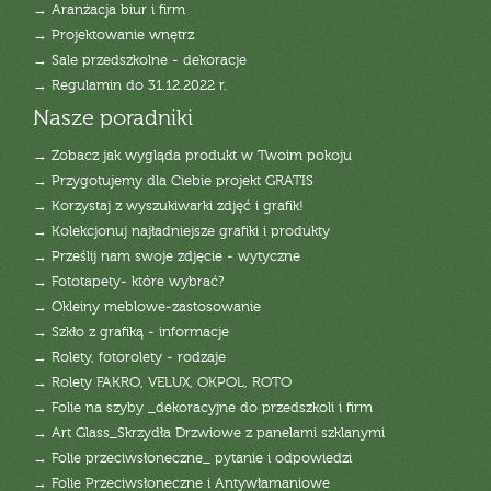
→ Aranżacja biur i firm
→ Projektowanie wnętrz
→ Sale przedszkolne - dekoracje
→ Regulamin do 31.12.2022 r.
Nasze poradniki
→ Zobacz jak wygląda produkt w Twoim pokoju
→ Przygotujemy dla Ciebie projekt GRATIS
→ Korzystaj z wyszukiwarki zdjęć i grafik!
→ Kolekcjonuj najładniejsze grafiki i produkty
→ Prześlij nam swoje zdjęcie - wytyczne
→ Fototapety- które wybrać?
→ Okleiny meblowe-zastosowanie
→ Szkło z grafiką - informacje
→ Rolety, fotorolety - rodzaje
→ Rolety FAKRO, VELUX, OKPOL, ROTO
→ Folie na szyby _dekoracyjne do przedszkoli i firm
→ Art Glass_Skrzydła Drzwiowe z panelami szklanymi
→ Folie przeciwsłoneczne_ pytanie i odpowiedzi
→ Folie Przeciwsłoneczne i Antywłamaniowe