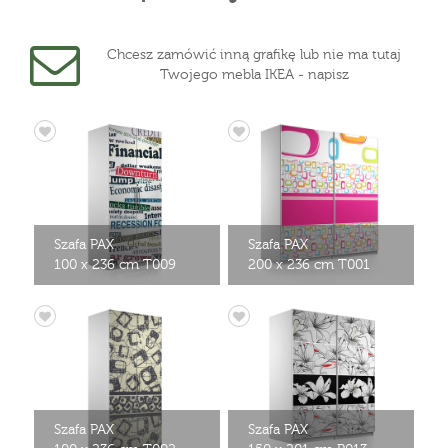
Chcesz zamówić inną grafikę lub nie ma tutaj
Twojego mebla IKEA - napisz
Szafa PAX
Szafa PAX
100 x 236 cm T009
200 x 236 cm T001
Szafa PAX
Szafa PAX