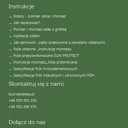
Instrukcje
→ Rolety - pomiar okna i montaż
→ Jak tapetować?
→ Pomiar i montaż szkła z grafiką
→ Aplikacja oklein
→ Jak zamówić _szafy przesuwne z panelami szklanymi
→ Folie okienne _instrukcja montażu
→ Folie przeciwsłoneczne SUN PROTECT
→ Instrukcja montażu_folia p/słoneczna
→ Specyfikacja Folii Antywłamaniowych
→ Specyfikacja Folii mlecznych i szronionych PZH
Skontaktuj się z nami
biuro@dekea.pl
+48 505 801 130
+48 532 499 375
Dołącz do nas