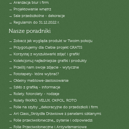
→ Aranżacja biur i firm
→ Projektowanie wnętrz
→ Sale przedszkolne - dekoracje
→ Regulamin do 31.12.2022 r.
Nasze poradniki
→ Zobacz jak wygląda produkt w Twoim pokoju
→ Przygotujemy dla Ciebie projekt GRATIS
→ Korzystaj z wyszukiwarki zdjęć i grafik!
→ Kolekcjonuj najładniejsze grafiki i produkty
→ Prześlij nam swoje zdjęcie - wytyczne
→ Fototapety- które wybrać?
→ Okleiny meblowe-zastosowanie
→ Szkło z grafiką - informacje
→ Rolety, fotorolety - rodzaje
→ Rolety FAKRO, VELUX, OKPOL, ROTO
→ Folie na szyby _dekoracyjne do przedszkoli i firm
→ Art Glass_Skrzydła Drzwiowe z panelami szklanymi
→ Folie przeciwsłoneczne_ pytanie i odpowiedzi
→ Folie Przeciwsłoneczne i Antywłamaniowe