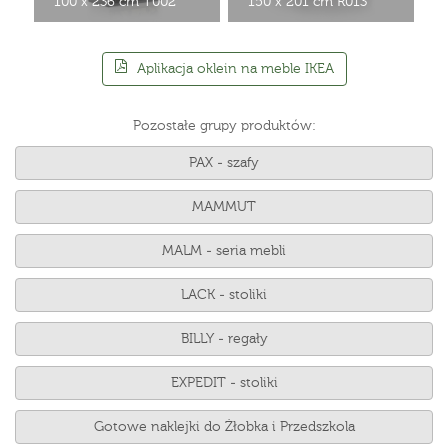
100 x 236 cm T002
150 x 201 cm R013
Aplikacja oklein na meble IKEA
Pozostałe grupy produktów:
PAX - szafy
MAMMUT
MALM - seria mebli
LACK - stoliki
BILLY - regały
EXPEDIT - stoliki
Gotowe naklejki do Żłobka i Przedszkola