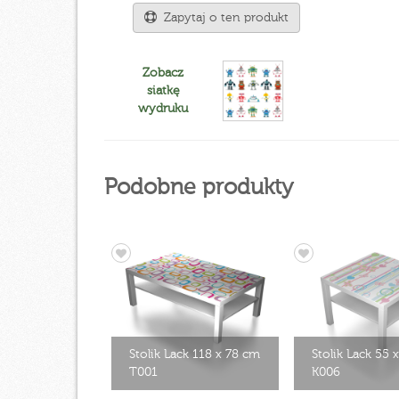
Zapytaj o ten produkt
Zobacz
siatkę
wydruku
Podobne produkty
Stolik Lack 118 x 78 cm
Stolik Lack 55 
T001
K006