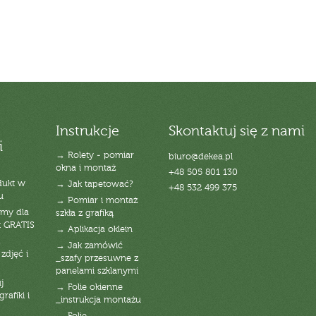
Instrukcje
Skontaktuj się z nami
i
→ Rolety - pomiar
biuro@dekea.pl
okna i montaż
+48 505 801 130
dukt w
→ Jak tapetować?
+48 532 499 375
u
→ Pomiar i montaż
emy dla
szkła z grafiką
t GRATIS
→ Aplikacja oklein
→ Jak zamówić
zdjęć i
_szafy przesuwne z
panelami szklanymi
j
→ Folie okienne
rafiki i
_instrukcja montażu