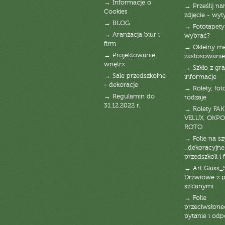
→ Informacje o
→ Prześlij n
Cookies
zdjęcie - wyt
→ BLOG
→ Fototapety
→ Aranżacja biur i
wybrać?
firm
→ Okleiny m
→ Projektowanie
zastosowanie
wnętrz
→ Szkło z gra
→ Sale przedszkolne
informacje
- dekoracje
→ Rolety, fot
→ Regulamin do
rodzaje
31.12.2022 r.
→ Rolety FAK
VELUX, OKPO
ROTO
→ Folie na s
_dekoracyjne
przedszkoli i 
→ Art Glass_
Drzwiowe z 
szklanymi
→ Folie
przeciwsłone
pytanie i od