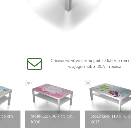
Chcesz zamówić inną grafikę lub nie ma tu
Twojego mebla IKEA - napisz
x 55 cm
Stolik Lack 90 x 55 cm
Stolik Lack 118 x 78 
K008
K017