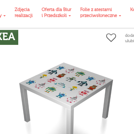
Zdjęcia
Oferta dla Biur
Folie z atestami
K
ty
realizacji
i Przedszkoli
przeciwsłoneczne
KEA
doda
ulub