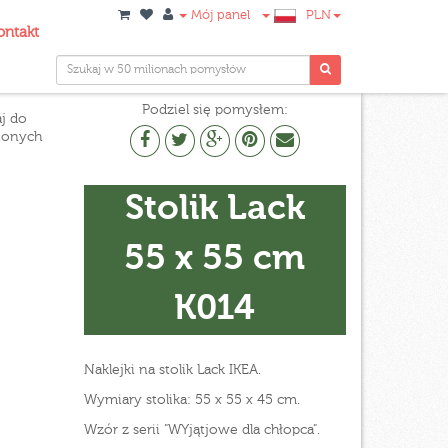
Mój panel
PLN
ontakt
Podziel się pomysłem:
j do
ionych
Stolik Lack
55 x 55 cm
K014
Naklejki na stolik Lack IKEA.
Wymiary stolika: 55 x 55 x 45 cm.
Wzór z serii "WYjątjowe dla chłopca".