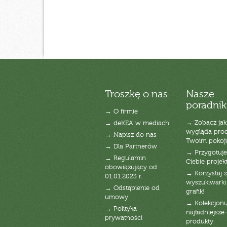
Troszkę o nas
Nasze
poradnik
→ O firmie
→ Zobacz jak
→ deKEA w mediach
wygląda pro
→ Napisz do nas
Twoim pokoj
→ Dla Partnerów
→ Przygotuj
→ Regulamin
Ciebie projek
obowiązujący od
→ Korzystaj z
01.01.2023 r.
wyszukiwarki 
→ Odstąpienie od
grafik!
umowy
→ Kolekcjonu
→ Polityka
najładniejsze g
prywatności
produkty