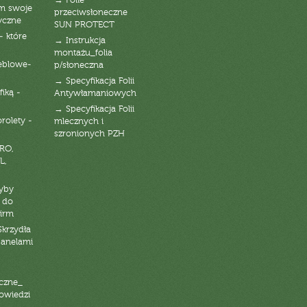
→ Folie
am swoje
przeciwsłoneczne
yczne
SUN PROTECT
- które
→ Instrukcja
montażu_folia
eblowe-
p/słoneczna
→ Specyfikacja Folii
fiką -
Antywłamaniowych
→ Specyfikacja Folii
orolety -
mlecznych i
szronionych PZH
RO,
L,
zyby
 do
firm
Skrzydła
panelami
czne_
powiedzi