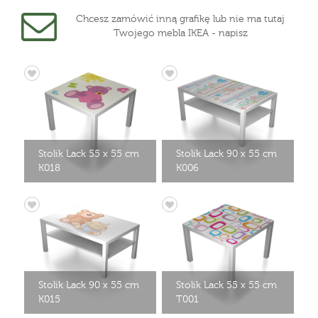
Chcesz zamówić inną grafikę lub nie ma tutaj
Twojego mebla IKEA - napisz
Stolik Lack 55 x 55 cm
Stolik Lack 90 x 55 cm
K018
K006
Stolik Lack 90 x 55 cm
Stolik Lack 55 x 55 cm
K015
T001