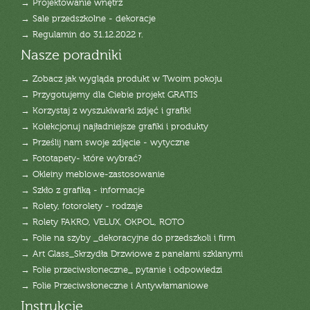
→ Projektowanie wnętrz
→ Sale przedszkolne - dekoracje
→ Regulamin do 31.12.2022 r.
Nasze poradniki
→ Zobacz jak wygląda produkt w Twoim pokoju
→ Przygotujemy dla Ciebie projekt GRATIS
→ Korzystaj z wyszukiwarki zdjęć i grafik!
→ Kolekcjonuj najładniejsze grafiki i produkty
→ Prześlij nam swoje zdjęcie - wytyczne
→ Fototapety- które wybrać?
→ Okleiny meblowe-zastosowanie
→ Szkło z grafiką - informacje
→ Rolety, fotorolety - rodzaje
→ Rolety FAKRO, VELUX, OKPOL, ROTO
→ Folie na szyby _dekoracyjne do przedszkoli i firm
→ Art Glass_Skrzydła Drzwiowe z panelami szklanymi
→ Folie przeciwsłoneczne_ pytanie i odpowiedzi
→ Folie Przeciwsłoneczne i Antywłamaniowe
Instrukcje