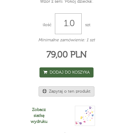
Wzór z serii "Pokój dziecka".
ilość
szt
Minimalne zamówienie: 1 szt
79,00 PLN
DODAJ DO KOSZYKA
Zapytaj o ten produkt
Zobacz
siatkę
wydruku