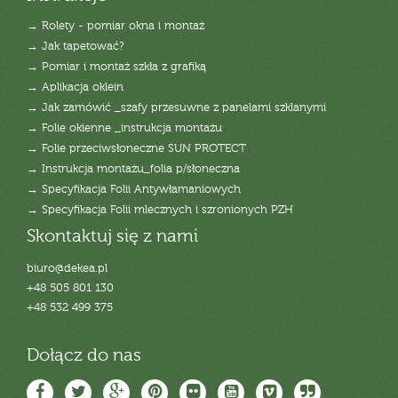
→ Rolety - pomiar okna i montaż
→ Jak tapetować?
→ Pomiar i montaż szkła z grafiką
→ Aplikacja oklein
→ Jak zamówić _szafy przesuwne z panelami szklanymi
→ Folie okienne _instrukcja montażu
→ Folie przeciwsłoneczne SUN PROTECT
→ Instrukcja montażu_folia p/słoneczna
→ Specyfikacja Folii Antywłamaniowych
→ Specyfikacja Folii mlecznych i szronionych PZH
Skontaktuj się z nami
biuro@dekea.pl
+48 505 801 130
+48 532 499 375
Dołącz do nas