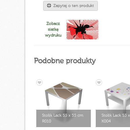
Zapytaj o ten produkt
Zobacz
siatkę
wydruku
Podobne produkty
Stolik Lack 55 x 55 cm
Stolik Lack 55 
R010
K004