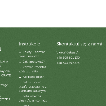
Instrukcje
Skontaktuj się z nami
i
→ Rolety - pomiar
biuro@dekea.pl
okna i montaż
+48 505 801 130
dukt w
→ Jak tapetować?
+48 532 499 375
u
→ Pomiar i montaż
emy dla
szkła z grafiką
t GRATIS
→ Aplikacja oklein
→ Jak zamówić
zdjęć i
_szafy przesuwne z
panelami szklanymi
j
→ Folie okienne
rafiki i
_instrukcja montażu