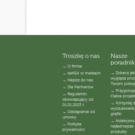
Troszkę o nas
Nasze
poradnik
→ O firmie
→ Zobacz jak
→ deKEA w mediach
wygląda pro
→ Napisz do nas
Twoim pokoj
→ Dla Partnerów
→ Przygotuj
→ Regulamin
Ciebie projek
obowiązujący od
→ Korzystaj z
01.01.2023 r.
wyszukiwarki 
→ Odstąpienie od
grafik!
umowy
→ Kolekcjonu
→ Polityka
najładniejsze g
prywatności
produkty