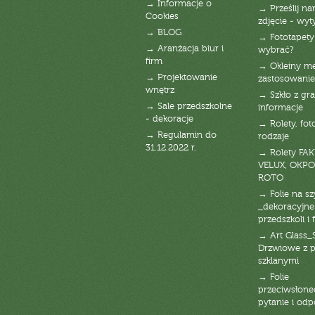
→ Informacje o
→ Prześlij n
Cookies
zdjęcie - wyt
→ BLOG
→ Fototapety
→ Aranżacja biur i
wybrać?
firm
→ Okleiny m
→ Projektowanie
zastosowanie
wnętrz
→ Szkło z gra
→ Sale przedszkolne
informacje
- dekoracje
→ Rolety, fot
→ Regulamin do
rodzaje
31.12.2022 r.
→ Rolety FAK
VELUX, OKPO
ROTO
→ Folie na s
_dekoracyjne
przedszkoli i 
→ Art Glass_
Drzwiowe z 
szklanymi
→ Folie
przeciwsłone
pytanie i od