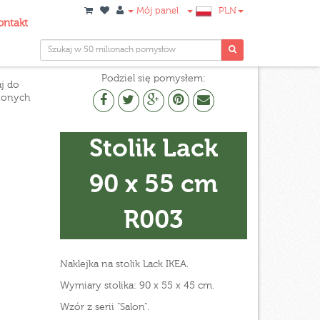
Mój panel
PLN
ontakt
Podziel się pomysłem:
j do
ionych
Stolik Lack
90 x 55 cm
R003
Naklejka na stolik Lack IKEA.
Wymiary stolika: 90 x 55 x 45 cm.
Wzór z serii "Salon".