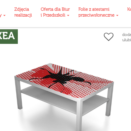
Zdjęcia
Oferta dla Biur
Folie z atestami
K
ty
realizacji
i Przedszkoli
przeciwsłoneczne
KEA
doda
ulub