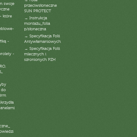
→ Folie
am swoje
przeciwsłoneczne
yczne
SUN PROTECT
- które
→ Instrukcja
montażu_folia
eblowe-
p/słoneczna
→ Specyfikacja Folii
fiką -
Antywłamaniowych
→ Specyfikacja Folii
orolety -
mlecznych i
szronionych PZH
RO,
L,
zyby
 do
firm
Skrzydła
panelami
czne_
powiedzi