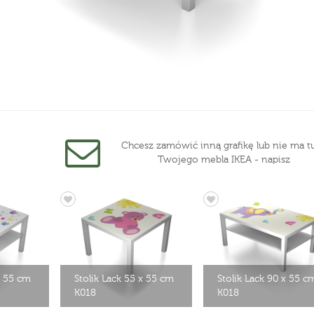
Chcesz zamówić inną grafikę lub nie ma tu
Twojego mebla IKEA - napisz
x 55 cm
Stolik Lack 55 x 55 cm
Stolik Lack 90 x 55 c
K018
K018