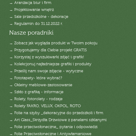
→ Aranżacja biur i firm
→ Projektowanie wnętrz
→ Sale przedszkolne - dekoracje
→ Regulamin do 31.12.2022 r.
Nasze poradniki
→ Zobacz jak wygląda produkt w Twoim pokoju
→ Przygotujemy dla Ciebie projekt GRATIS
→ Korzystaj z wyszukiwarki zdjęć i grafik!
→ Kolekcjonuj najładniejsze grafiki i produkty
→ Prześlij nam swoje zdjęcie - wytyczne
→ Fototapety- które wybrać?
→ Okleiny meblowe-zastosowanie
→ Szkło z grafiką - informacje
→ Rolety, fotorolety - rodzaje
→ Rolety FAKRO, VELUX, OKPOL, ROTO
→ Folie na szyby _dekoracyjne do przedszkoli i firm
→ Art Glass_Skrzydła Drzwiowe z panelami szklanymi
→ Folie przeciwsłoneczne_ pytanie i odpowiedzi
→ Folie Przeciwsłoneczne i Antywłamaniowe