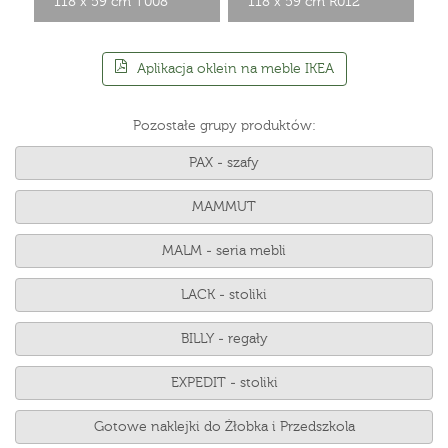
118 x 59 cm T008
118 x 59 cm R012
Aplikacja oklein na meble IKEA
Pozostałe grupy produktów:
PAX - szafy
MAMMUT
MALM - seria mebli
LACK - stoliki
BILLY - regały
EXPEDIT - stoliki
Gotowe naklejki do Żłobka i Przedszkola