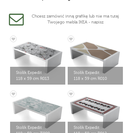
Chcesz zamówić inną grafikę lub nie ma tutaj
Twojego mebla IKEA - napisz
Stolik Expedit
Stolik Expedit
118 x 59 cm R013
118 x 59 cm R010
Stolik Expedit
Stolik Expedit