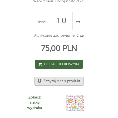
Wzór z serii "Pokój nastolatka".
ilość
szt
Minimalne zamówienie: 1 szt
75,00 PLN
DODAJ DO KOSZYKA
Zapytaj o ten produkt
Zobacz
siatkę
wydruku