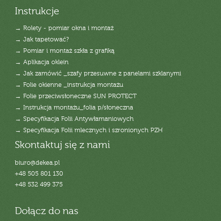
Instrukcje
→ Rolety - pomiar okna i montaż
→ Jak tapetować?
→ Pomiar i montaż szkła z grafiką
→ Aplikacja oklein
→ Jak zamówić _szafy przesuwne z panelami szklanymi
→ Folie okienne _instrukcja montażu
→ Folie przeciwsłoneczne SUN PROTECT
→ Instrukcja montażu_folia p/słoneczna
→ Specyfikacja Folii Antywłamaniowych
→ Specyfikacja Folii mlecznych i szronionych PZH
Skontaktuj się z nami
biuro@dekea.pl
+48 505 801 130
+48 532 499 375
Dołącz do nas