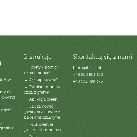
Instrukcje
Skontaktuj się z nami
i
→ Rolety - pomiar
biuro@dekea.pl
okna i montaż
+48 505 801 130
dukt w
→ Jak tapetować?
+48 532 499 375
u
→ Pomiar i montaż
emy dla
szkła z grafiką
t GRATIS
→ Aplikacja oklein
→ Jak zamówić
zdjęć i
_szafy przesuwne z
panelami szklanymi
j
→ Folie okienne
rafiki i
_instrukcja montażu