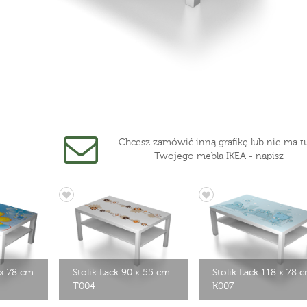
Chcesz zamówić inną grafikę lub nie ma tu
Twojego mebla IKEA - napisz
 x 78 cm
Stolik Lack 90 x 55 cm
Stolik Lack 118 x 78 
T004
K007