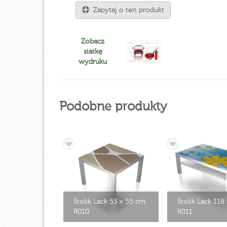
Zapytaj o ten produkt
Zobacz
siatkę
wydruku
Podobne produkty
Stolik Lack 55 x 55 cm
Stolik Lack 118
R010
K011