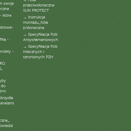
→ Folie
am swoje
przeciwsłoneczne
yczne
SUN PROTECT
- które
→ Instrukcja
montażu_folia
eblowe-
p/słoneczna
→ Specyfikacja Folii
fiką -
Antywłamaniowych
→ Specyfikacja Folii
orolety -
mlecznych i
szronionych PZH
RO,
L,
zyby
 do
firm
Skrzydła
panelami
czne_
powiedzi