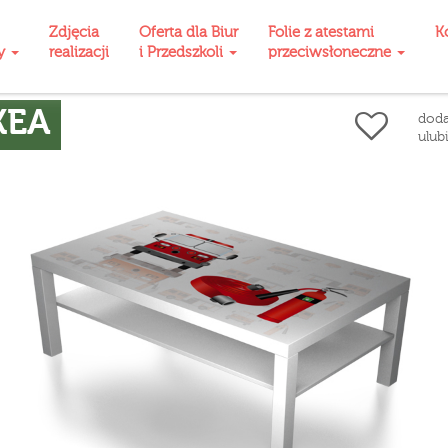
Zdjęcia
Oferta dla Biur
Folie z atestami
K
ty
realizacji
i Przedszkoli
przeciwsłoneczne
KEA
doda
ulub