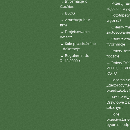
→ Informacje o
→ Prześlij n
Cookies
zdjęcie - wyt
→ BLOG
→ Fototapety
→ Aranżacja biur i
wybrać?
firm
→ Okleiny m
→ Projektowanie
zastosowanie
wnętrz
→ Szkło z gra
→ Sale przedszkolne
informacje
- dekoracje
→ Rolety, fot
→ Regulamin do
rodzaje
31.12.2022 r.
→ Rolety FAK
VELUX, OKPO
ROTO
→ Folie na s
_dekoracyjne
przedszkoli i 
→ Art Glass_
Drzwiowe z 
szklanymi
→ Folie
przeciwsłone
pytanie i od