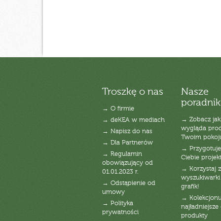
Troszkę o nas
Nasze
poradnik
→ O firmie
→ Zobacz jak
→ deKEA w mediach
wygląda pro
→ Napisz do nas
Twoim pokoj
→ Dla Partnerów
→ Przygotuj
→ Regulamin
Ciebie projek
obowiązujący od
→ Korzystaj z
01.01.2023 r.
wyszukiwarki 
→ Odstąpienie od
grafik!
umowy
→ Kolekcjonu
→ Polityka
najładniejsze g
prywatności
produkty