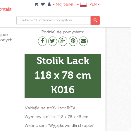
Mój panel
PLN
ontakt
Podziel się pomysłem:
j do
ionych
Stolik Lack
118 x 78 cm
K016
Naklejki na stolik Lack IKEA.
Wymiary stolika: 118 x 78 x 45 cm.
Wzór z serii "Wyjątkowe dla chłopca".