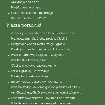
→ Aranżacja biur i firm
→ Projektowanie wnętrz
→ Sale przedszkolne - dekoracje
→ Regulamin do 31.12.2022 r.
Nasze poradniki
→ Zobacz jak wygląda produkt w Twoim pokoju
→ Przygotujemy dla Ciebie projekt GRATIS
→ Korzystaj z wyszukiwarki zdjęć i grafik!
→ Kolekcjonuj najładniejsze grafiki i produkty
→ Prześlij nam swoje zdjęcie - wytyczne
→ Fototapety- które wybrać?
→ Okleiny meblowe-zastosowanie
→ Szkło z grafiką - informacje
→ Rolety, fotorolety - rodzaje
→ Rolety FAKRO, VELUX, OKPOL, ROTO
→ Folie na szyby _dekoracyjne do przedszkoli i firm
→ Art Glass_Skrzydła Drzwiowe z panelami szklanymi
→ Folie przeciwsłoneczne_ pytanie i odpowiedzi
→ Folie Przeciwsłoneczne i Antywłamaniowe