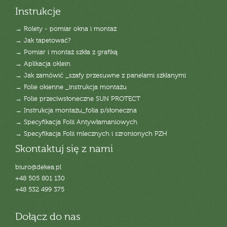
Instrukcje
→ Rolety - pomiar okna i montaż
→ Jak tapetować?
→ Pomiar i montaż szkła z grafiką
→ Aplikacja oklein
→ Jak zamówić _szafy przesuwne z panelami szklanymi
→ Folie okienne _instrukcja montażu
→ Folie przeciwsłoneczne SUN PROTECT
→ Instrukcja montażu_folia p/słoneczna
→ Specyfikacja Folii Antywłamaniowych
→ Specyfikacja Folii mlecznych i szronionych PZH
Skontaktuj się z nami
biuro@dekea.pl
+48 505 801 130
+48 532 499 375
Dołącz do nas