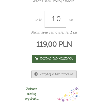
Wzór z serii "Pokój dziecka".
ilość
szt
Minimalne zamówienie: 1 szt
119,00 PLN
DODAJ DO KOSZYKA
Zapytaj o ten produkt
Zobacz
siatkę
wydruku