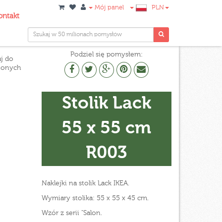
Mój panel
PLN
ontakt
Podziel się pomysłem:
j do
ionych
Stolik Lack
55 x 55 cm
R003
Naklejki na stolik Lack IKEA.
Wymiary stolika: 55 x 55 x 45 cm.
Wzór z serii "Salon.