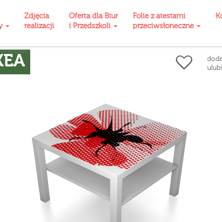
Zdjęcia
Oferta dla Biur
Folie z atestami
K
ty
realizacji
i Przedszkoli
przeciwsłoneczne
KEA
doda
ulub