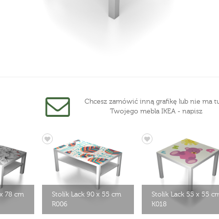
Chcesz zamówić inną grafikę lub nie ma tu
Twojego mebla IKEA - napisz
 x 78 cm
Stolik Lack 90 x 55 cm
Stolik Lack 55 x 55 c
R006
K018