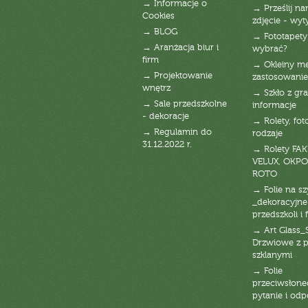
→ Informacje o
→ Prześlij n
Cookies
zdjęcie - wyt
→ BLOG
→ Fototapety
→ Aranżacja biur i
wybrać?
firm
→ Okleiny m
→ Projektowanie
zastosowanie
wnętrz
→ Szkło z gra
→ Sale przedszkolne
informacje
- dekoracje
→ Rolety, fot
→ Regulamin do
rodzaje
31.12.2022 r.
→ Rolety FAK
VELUX, OKPO
ROTO
→ Folie na s
_dekoracyjne
przedszkoli i 
→ Art Glass_
Drzwiowe z 
szklanymi
→ Folie
przeciwsłone
pytanie i od