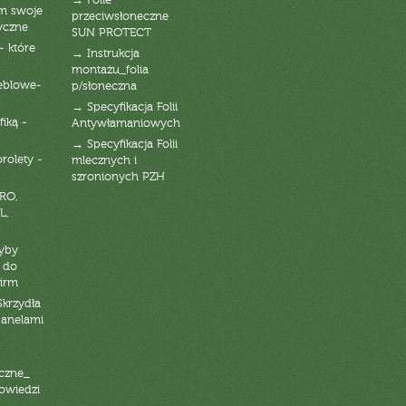
→ Folie
am swoje
przeciwsłoneczne
yczne
SUN PROTECT
- które
→ Instrukcja
montażu_folia
eblowe-
p/słoneczna
→ Specyfikacja Folii
fiką -
Antywłamaniowych
→ Specyfikacja Folii
orolety -
mlecznych i
szronionych PZH
RO,
L,
zyby
 do
firm
Skrzydła
panelami
czne_
powiedzi