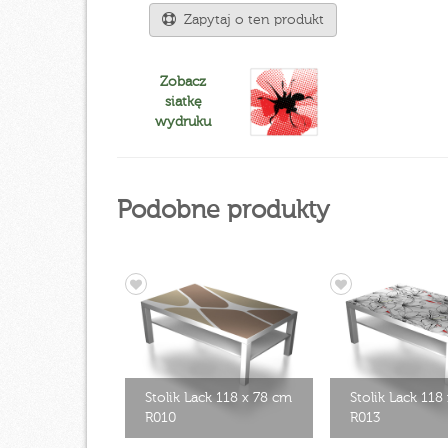
Zapytaj o ten produkt
Zobacz
siatkę
wydruku
Podobne produkty
Stolik Lack 118 x 78 cm
Stolik Lack 118
R010
R013