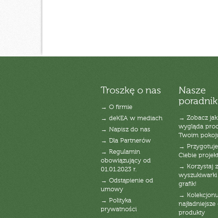
Troszkę o nas
Nasze
poradnik
→ O firmie
→ Zobacz jak
→ deKEA w mediach
wygląda pro
→ Napisz do nas
Twoim pokoj
→ Dla Partnerów
→ Przygotuj
→ Regulamin
Ciebie projek
obowiązujący od
→ Korzystaj z
01.01.2023 r.
wyszukiwarki 
→ Odstąpienie od
grafik!
umowy
→ Kolekcjonu
→ Polityka
najładniejsze g
prywatności
produkty