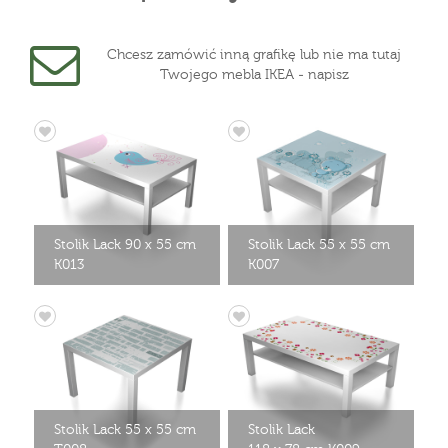
Chcesz zamówić inną grafikę lub nie ma tutaj
Twojego mebla IKEA - napisz
Stolik Lack 90 x 55 cm
Stolik Lack 55 x 55 cm
K013
K007
Stolik Lack 55 x 55 cm
Stolik Lack