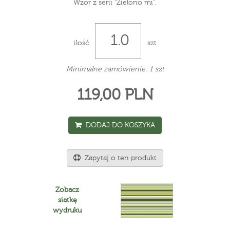
Wzór z serii "Zielono mi".
ilość
szt
Minimalne zamówienie: 1 szt
119,00 PLN
DODAJ DO KOSZYKA
Zapytaj o ten produkt
Zobacz
siatkę
wydruku