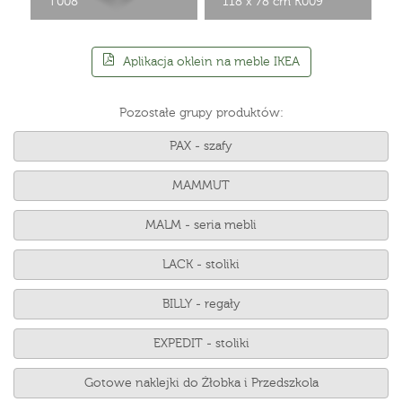
T008
118 x 78 cm K009
Aplikacja oklein na meble IKEA
Pozostałe grupy produktów:
PAX - szafy
MAMMUT
MALM - seria mebli
LACK - stoliki
BILLY - regały
EXPEDIT - stoliki
Gotowe naklejki do Żłobka i Przedszkola