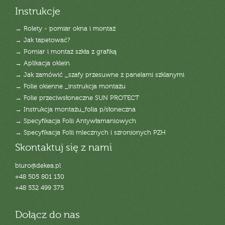
Instrukcje
→ Rolety - pomiar okna i montaż
→ Jak tapetować?
→ Pomiar i montaż szkła z grafiką
→ Aplikacja oklein
→ Jak zamówić _szafy przesuwne z panelami szklanymi
→ Folie okienne _instrukcja montażu
→ Folie przeciwsłoneczne SUN PROTECT
→ Instrukcja montażu_folia p/słoneczna
→ Specyfikacja Folii Antywłamaniowych
→ Specyfikacja Folii mlecznych i szronionych PZH
Skontaktuj się z nami
biuro@dekea.pl
+48 505 801 130
+48 532 499 375
Dołącz do nas