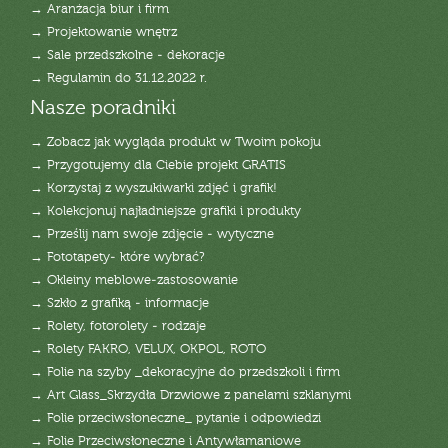
→ Aranżacja biur i firm
→ Projektowanie wnętrz
→ Sale przedszkolne - dekoracje
→ Regulamin do 31.12.2022 r.
Nasze poradniki
→ Zobacz jak wygląda produkt w Twoim pokoju
→ Przygotujemy dla Ciebie projekt GRATIS
→ Korzystaj z wyszukiwarki zdjęć i grafik!
→ Kolekcjonuj najładniejsze grafiki i produkty
→ Prześlij nam swoje zdjęcie - wytyczne
→ Fototapety- które wybrać?
→ Okleiny meblowe-zastosowanie
→ Szkło z grafiką - informacje
→ Rolety, fotorolety - rodzaje
→ Rolety FAKRO, VELUX, OKPOL, ROTO
→ Folie na szyby _dekoracyjne do przedszkoli i firm
→ Art Glass_Skrzydła Drzwiowe z panelami szklanymi
→ Folie przeciwsłoneczne_ pytanie i odpowiedzi
→ Folie Przeciwsłoneczne i Antywłamaniowe