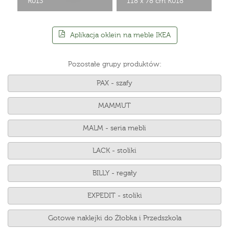
R013
118 x 78 cm K018
Aplikacja oklein na meble IKEA
Pozostałe grupy produktów:
PAX - szafy
MAMMUT
MALM - seria mebli
LACK - stoliki
BILLY - regały
EXPEDIT - stoliki
Gotowe naklejki do Żłobka i Przedszkola