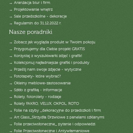
→ Aranżacja biur i firm
→ Projektowanie wnętrz
→ Sale przedszkolne - dekoracje
→ Regulamin do 31.12.2022 r.
Nasze poradniki
→ Zobacz jak wygląda produkt w Twoim pokoju
→ Przygotujemy dla Ciebie projekt GRATIS
→ Korzystaj z wyszukiwarki zdjęć i grafik!
→ Kolekcjonuj najładniejsze grafiki i produkty
→ Prześlij nam swoje zdjęcie - wytyczne
→ Fototapety- które wybrać?
→ Okleiny meblowe-zastosowanie
→ Szkło z grafiką - informacje
→ Rolety, fotorolety - rodzaje
→ Rolety FAKRO, VELUX, OKPOL, ROTO
→ Folie na szyby _dekoracyjne do przedszkoli i firm
→ Art Glass_Skrzydła Drzwiowe z panelami szklanymi
→ Folie przeciwsłoneczne_ pytanie i odpowiedzi
→ Folie Przeciwsłoneczne i Antywłamaniowe