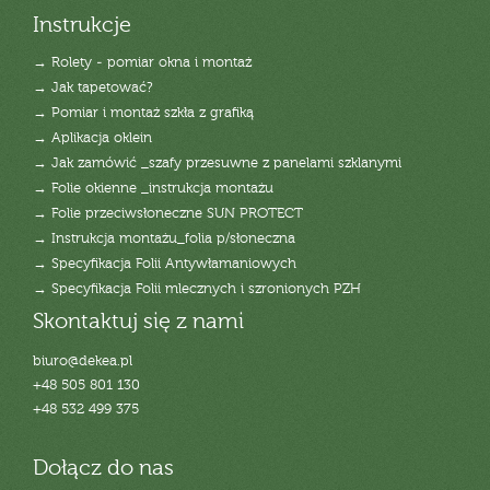
Instrukcje
→ Rolety - pomiar okna i montaż
→ Jak tapetować?
→ Pomiar i montaż szkła z grafiką
→ Aplikacja oklein
→ Jak zamówić _szafy przesuwne z panelami szklanymi
→ Folie okienne _instrukcja montażu
→ Folie przeciwsłoneczne SUN PROTECT
→ Instrukcja montażu_folia p/słoneczna
→ Specyfikacja Folii Antywłamaniowych
→ Specyfikacja Folii mlecznych i szronionych PZH
Skontaktuj się z nami
biuro@dekea.pl
+48 505 801 130
+48 532 499 375
Dołącz do nas