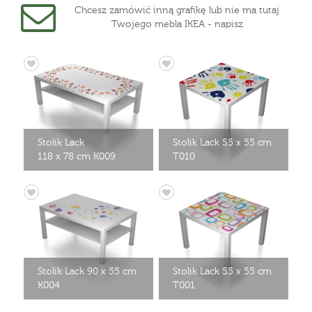
Chcesz zamówić inną grafikę lub nie ma tutaj
Twojego mebla IKEA - napisz
Stolik Lack
Stolik Lack 55 x 55 cm
118 x 78 cm K009
T010
Stolik Lack 90 x 55 cm
Stolik Lack 55 x 55 cm
K004
T001