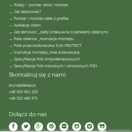
→ Rolety - pomiar okna i montaż
→ Jak tapetować?
→ Pomiar i montaż szkła z grafiką
→ Aplikacja oklein
→ Jak zamówić _szafy przesuwne z panelami szklanymi
→ Folie okienne _instrukcja montażu
→ Folie przeciwsłoneczne SUN PROTECT
→ Instrukcja montażu_folia p/słoneczna
→ Specyfikacja Folii Antywłamaniowych
→ Specyfikacja Folii mlecznych i szronionych PZH
Skontaktuj się z nami
biuro@dekea.pl
+48 505 801 130
+48 532 499 375
Dołącz do nas