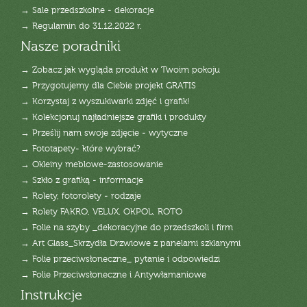
→ Sale przedszkolne - dekoracje
→ Regulamin do 31.12.2022 r.
Nasze poradniki
→ Zobacz jak wygląda produkt w Twoim pokoju
→ Przygotujemy dla Ciebie projekt GRATIS
→ Korzystaj z wyszukiwarki zdjęć i grafik!
→ Kolekcjonuj najładniejsze grafiki i produkty
→ Prześlij nam swoje zdjęcie - wytyczne
→ Fototapety- które wybrać?
→ Okleiny meblowe-zastosowanie
→ Szkło z grafiką - informacje
→ Rolety, fotorolety - rodzaje
→ Rolety FAKRO, VELUX, OKPOL, ROTO
→ Folie na szyby _dekoracyjne do przedszkoli i firm
→ Art Glass_Skrzydła Drzwiowe z panelami szklanymi
→ Folie przeciwsłoneczne_ pytanie i odpowiedzi
→ Folie Przeciwsłoneczne i Antywłamaniowe
Instrukcje