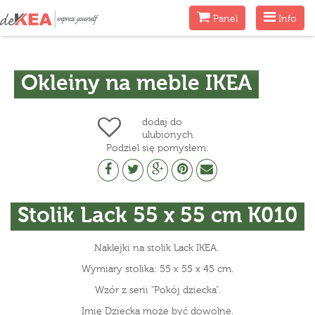
Menu
Menu
Panel
Info
Okleiny na meble IKEA
dodaj do
ulubionych
Podziel się pomysłem:
Stolik Lack 55 x 55 cm K010
Naklejki na stolik Lack IKEA.
Wymiary stolika: 55 x 55 x 45 cm.
Wzór z serii "Pokój dziecka".
Imię Dziecka może być dowolne.