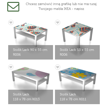
Chcesz zamówić inną grafikę lub nie ma tutaj
Twojego mebla IKEA - napisz
Stolik Lack 90 x 55 cm
Stolik Lack 55 x 55 cm
R006
R006
Stolik Lack
Stolik Lack
118 x 78 cm K013
118 x 78 cm K011