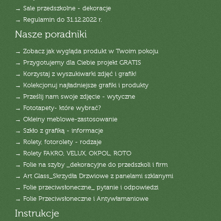
→ Sale przedszkolne - dekoracje
→ Regulamin do 31.12.2022 r.
Nasze poradniki
→ Zobacz jak wygląda produkt w Twoim pokoju
→ Przygotujemy dla Ciebie projekt GRATIS
→ Korzystaj z wyszukiwarki zdjęć i grafik!
→ Kolekcjonuj najładniejsze grafiki i produkty
→ Prześlij nam swoje zdjęcie - wytyczne
→ Fototapety- które wybrać?
→ Okleiny meblowe-zastosowanie
→ Szkło z grafiką - informacje
→ Rolety, fotorolety - rodzaje
→ Rolety FAKRO, VELUX, OKPOL, ROTO
→ Folie na szyby _dekoracyjne do przedszkoli i firm
→ Art Glass_Skrzydła Drzwiowe z panelami szklanymi
→ Folie przeciwsłoneczne_ pytanie i odpowiedzi
→ Folie Przeciwsłoneczne i Antywłamaniowe
Instrukcje