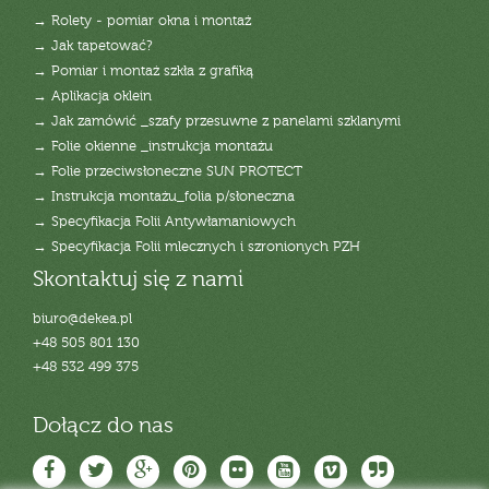
→ Rolety - pomiar okna i montaż
→ Jak tapetować?
→ Pomiar i montaż szkła z grafiką
→ Aplikacja oklein
→ Jak zamówić _szafy przesuwne z panelami szklanymi
→ Folie okienne _instrukcja montażu
→ Folie przeciwsłoneczne SUN PROTECT
→ Instrukcja montażu_folia p/słoneczna
→ Specyfikacja Folii Antywłamaniowych
→ Specyfikacja Folii mlecznych i szronionych PZH
Skontaktuj się z nami
biuro@dekea.pl
+48 505 801 130
+48 532 499 375
Dołącz do nas