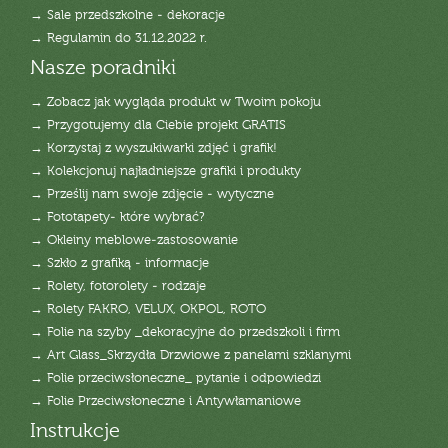
→ Sale przedszkolne - dekoracje
→ Regulamin do 31.12.2022 r.
Nasze poradniki
→ Zobacz jak wygląda produkt w Twoim pokoju
→ Przygotujemy dla Ciebie projekt GRATIS
→ Korzystaj z wyszukiwarki zdjęć i grafik!
→ Kolekcjonuj najładniejsze grafiki i produkty
→ Prześlij nam swoje zdjęcie - wytyczne
→ Fototapety- które wybrać?
→ Okleiny meblowe-zastosowanie
→ Szkło z grafiką - informacje
→ Rolety, fotorolety - rodzaje
→ Rolety FAKRO, VELUX, OKPOL, ROTO
→ Folie na szyby _dekoracyjne do przedszkoli i firm
→ Art Glass_Skrzydła Drzwiowe z panelami szklanymi
→ Folie przeciwsłoneczne_ pytanie i odpowiedzi
→ Folie Przeciwsłoneczne i Antywłamaniowe
Instrukcje