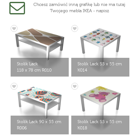
Chcesz zamówić inną grafikę lub nie ma tutaj
Twojego mebla IKEA - napisz
Stolik Lack
Stolik Lack 55 x 55 cm
118 x 78 cm R010
K014
Stolik Lack 90 x 55 cm
Stolik Lack 55 x 55 cm
R006
K018