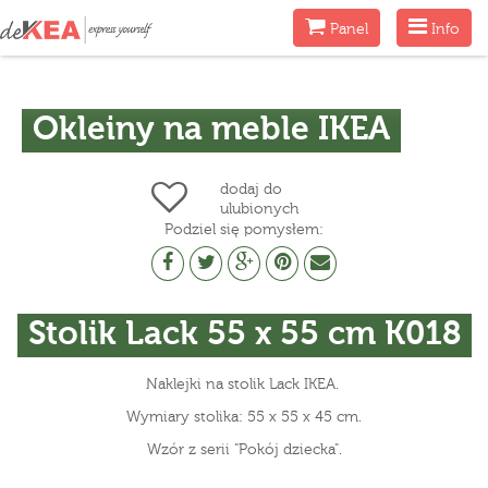
Menu
Menu
Panel
Info
Okleiny na meble IKEA
dodaj do
ulubionych
Podziel się pomysłem:
Stolik Lack 55 x 55 cm K018
Naklejki na stolik Lack IKEA.
Wymiary stolika: 55 x 55 x 45 cm.
Wzór z serii "Pokój dziecka".