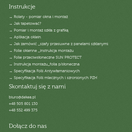
Instrukcje
→ Rolety - pomiar okna i montaż
→ Jak tapetować?
→ Pomiar i montaż szkła z grafiką
→ Aplikacja oklein
→ Jak zamówić _szafy przesuwne z panelami szklanymi
→ Folie okienne _instrukcja montażu
→ Folie przeciwsłoneczne SUN PROTECT
→ Instrukcja montażu_folia p/słoneczna
→ Specyfikacja Folii Antywłamaniowych
→ Specyfikacja Folii mlecznych i szronionych PZH
Skontaktuj się z nami
biuro@dekea.pl
+48 505 801 130
+48 532 499 375
Dołącz do nas