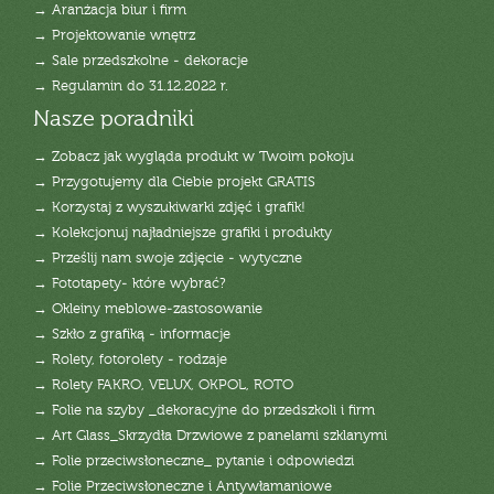
→ Aranżacja biur i firm
→ Projektowanie wnętrz
→ Sale przedszkolne - dekoracje
→ Regulamin do 31.12.2022 r.
Nasze poradniki
→ Zobacz jak wygląda produkt w Twoim pokoju
→ Przygotujemy dla Ciebie projekt GRATIS
→ Korzystaj z wyszukiwarki zdjęć i grafik!
→ Kolekcjonuj najładniejsze grafiki i produkty
→ Prześlij nam swoje zdjęcie - wytyczne
→ Fototapety- które wybrać?
→ Okleiny meblowe-zastosowanie
→ Szkło z grafiką - informacje
→ Rolety, fotorolety - rodzaje
→ Rolety FAKRO, VELUX, OKPOL, ROTO
→ Folie na szyby _dekoracyjne do przedszkoli i firm
→ Art Glass_Skrzydła Drzwiowe z panelami szklanymi
→ Folie przeciwsłoneczne_ pytanie i odpowiedzi
→ Folie Przeciwsłoneczne i Antywłamaniowe