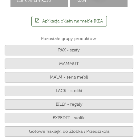
118 x 78 cm R010
K004
Aplikacja oklein na meble IKEA
Pozostałe grupy produktów:
PAX - szafy
MAMMUT
MALM - seria mebli
LACK - stoliki
BILLY - regały
EXPEDIT - stoliki
Gotowe naklejki do Żłobka i Przedszkola