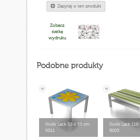
Zapytaj o ten produkt
Zobacz
siatkę
wydruku
Podobne produkty
Stolik Lack 55 x 55 cm
Stolik Lack 118
K011
R005