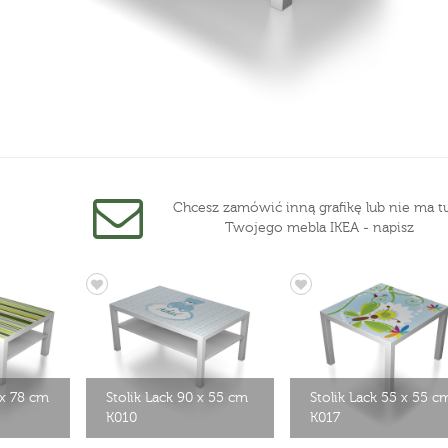
Chcesz zamówić inną grafikę lub nie ma tu
Twojego mebla IKEA - napisz
 x 78 cm
Stolik Lack 90 x 55 cm
Stolik Lack 55 x 55 c
K010
K017