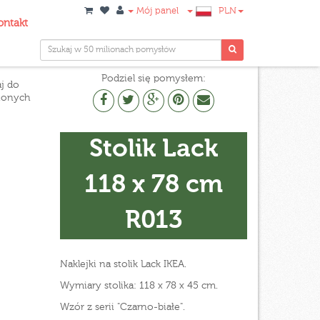
Mój panel
PLN
ontakt
Podziel się pomysłem:
j do
ionych
Stolik Lack
118 x 78 cm
R013
Naklejki na stolik Lack IKEA.
Wymiary stolika: 118 x 78 x 45 cm.
Wzór z serii "Czarno-białe".