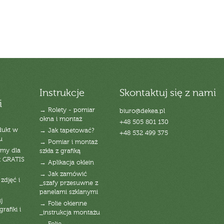
Instrukcje
Skontaktuj się z nami
i
→ Rolety - pomiar
biuro@dekea.pl
okna i montaż
+48 505 801 130
dukt w
→ Jak tapetować?
+48 532 499 375
u
→ Pomiar i montaż
emy dla
szkła z grafiką
t GRATIS
→ Aplikacja oklein
→ Jak zamówić
zdjęć i
_szafy przesuwne z
panelami szklanymi
j
→ Folie okienne
rafiki i
_instrukcja montażu