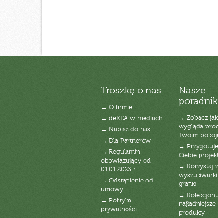
Troszkę o nas
Nasze
poradnik
→ O firmie
→ Zobacz jak
→ deKEA w mediach
wygląda pro
→ Napisz do nas
Twoim pokoj
→ Dla Partnerów
→ Przygotuj
→ Regulamin
Ciebie projek
obowiązujący od
→ Korzystaj z
01.01.2023 r.
wyszukiwarki 
→ Odstąpienie od
grafik!
umowy
→ Kolekcjonu
→ Polityka
najładniejsze g
prywatności
produkty