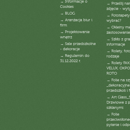
→ Informacje o
→ Prześlij n
Cookies
zdjęcie - wyt
→ BLOG
→ Fototapety
→ Aranżacja biur i
wybrać?
firm
→ Okleiny m
→ Projektowanie
zastosowanie
wnętrz
→ Szkło z gra
→ Sale przedszkolne
informacje
- dekoracje
→ Rolety, fot
→ Regulamin do
rodzaje
31.12.2022 r.
→ Rolety FAK
VELUX, OKPO
ROTO
→ Folie na s
_dekoracyjne
przedszkoli i 
→ Art Glass_
Drzwiowe z 
szklanymi
→ Folie
przeciwsłone
pytanie i od