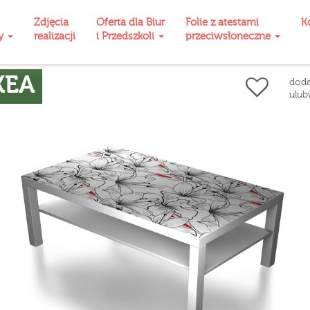
Zdjęcia
Oferta dla Biur
Folie z atestami
K
ty
realizacji
i Przedszkoli
przeciwsłoneczne
KEA
doda
ulub