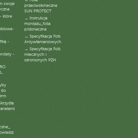
→ Folie
am swoje
przeciwsłoneczne
yczne
SUN PROTECT
- które
→ Instrukcja
montażu_folia
eblowe-
p/słoneczna
→ Specyfikacja Folii
fiką -
Antywłamaniowych
→ Specyfikacja Folii
orolety -
mlecznych i
szronionych PZH
RO,
L,
zyby
 do
firm
Skrzydła
panelami
czne_
powiedzi