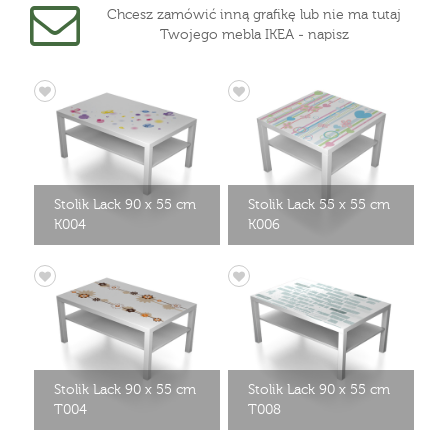
Chcesz zamówić inną grafikę lub nie ma tutaj
Twojego mebla IKEA - napisz
Stolik Lack 90 x 55 cm
Stolik Lack 55 x 55 cm
K004
K006
Stolik Lack 90 x 55 cm
Stolik Lack 90 x 55 cm
T004
T008