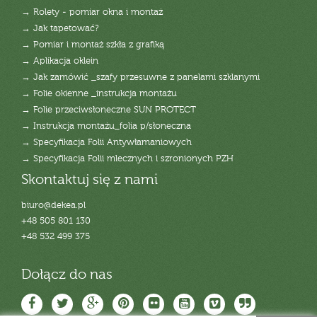
→ Rolety - pomiar okna i montaż
→ Jak tapetować?
→ Pomiar i montaż szkła z grafiką
→ Aplikacja oklein
→ Jak zamówić _szafy przesuwne z panelami szklanymi
→ Folie okienne _instrukcja montażu
→ Folie przeciwsłoneczne SUN PROTECT
→ Instrukcja montażu_folia p/słoneczna
→ Specyfikacja Folii Antywłamaniowych
→ Specyfikacja Folii mlecznych i szronionych PZH
Skontaktuj się z nami
biuro@dekea.pl
+48 505 801 130
+48 532 499 375
Dołącz do nas