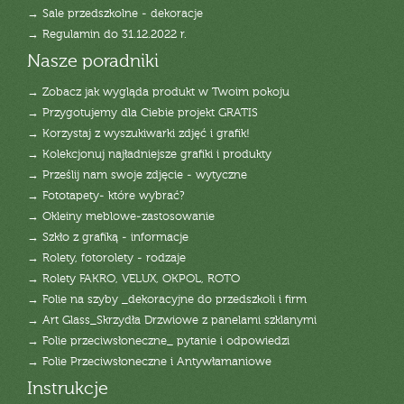
→ Sale przedszkolne - dekoracje
→ Regulamin do 31.12.2022 r.
Nasze poradniki
→ Zobacz jak wygląda produkt w Twoim pokoju
→ Przygotujemy dla Ciebie projekt GRATIS
→ Korzystaj z wyszukiwarki zdjęć i grafik!
→ Kolekcjonuj najładniejsze grafiki i produkty
→ Prześlij nam swoje zdjęcie - wytyczne
→ Fototapety- które wybrać?
→ Okleiny meblowe-zastosowanie
→ Szkło z grafiką - informacje
→ Rolety, fotorolety - rodzaje
→ Rolety FAKRO, VELUX, OKPOL, ROTO
→ Folie na szyby _dekoracyjne do przedszkoli i firm
→ Art Glass_Skrzydła Drzwiowe z panelami szklanymi
→ Folie przeciwsłoneczne_ pytanie i odpowiedzi
→ Folie Przeciwsłoneczne i Antywłamaniowe
Instrukcje