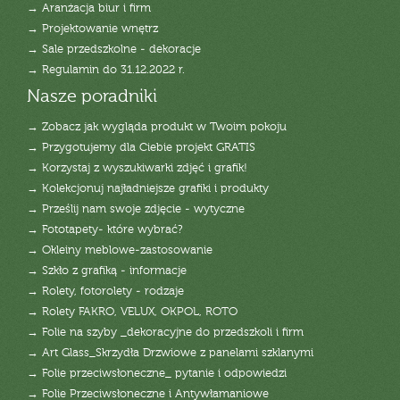
→ Aranżacja biur i firm
→ Projektowanie wnętrz
→ Sale przedszkolne - dekoracje
→ Regulamin do 31.12.2022 r.
Nasze poradniki
→ Zobacz jak wygląda produkt w Twoim pokoju
→ Przygotujemy dla Ciebie projekt GRATIS
→ Korzystaj z wyszukiwarki zdjęć i grafik!
→ Kolekcjonuj najładniejsze grafiki i produkty
→ Prześlij nam swoje zdjęcie - wytyczne
→ Fototapety- które wybrać?
→ Okleiny meblowe-zastosowanie
→ Szkło z grafiką - informacje
→ Rolety, fotorolety - rodzaje
→ Rolety FAKRO, VELUX, OKPOL, ROTO
→ Folie na szyby _dekoracyjne do przedszkoli i firm
→ Art Glass_Skrzydła Drzwiowe z panelami szklanymi
→ Folie przeciwsłoneczne_ pytanie i odpowiedzi
→ Folie Przeciwsłoneczne i Antywłamaniowe