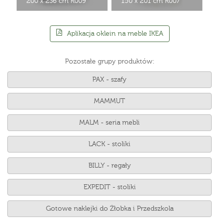
200 x 236 cm R009
150 x 201 cm R007
Aplikacja oklein na meble IKEA
Pozostałe grupy produktów:
PAX - szafy
MAMMUT
MALM - seria mebli
LACK - stoliki
BILLY - regały
EXPEDIT - stoliki
Gotowe naklejki do Żłobka i Przedszkola