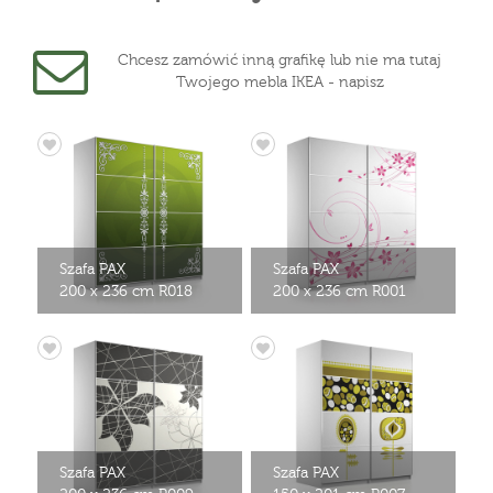
Chcesz zamówić inną grafikę lub nie ma tutaj
Twojego mebla IKEA - napisz
Szafa PAX
Szafa PAX
200 x 236 cm R018
200 x 236 cm R001
Szafa PAX
Szafa PAX