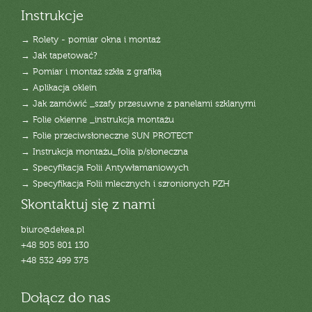
Instrukcje
→ Rolety - pomiar okna i montaż
→ Jak tapetować?
→ Pomiar i montaż szkła z grafiką
→ Aplikacja oklein
→ Jak zamówić _szafy przesuwne z panelami szklanymi
→ Folie okienne _instrukcja montażu
→ Folie przeciwsłoneczne SUN PROTECT
→ Instrukcja montażu_folia p/słoneczna
→ Specyfikacja Folii Antywłamaniowych
→ Specyfikacja Folii mlecznych i szronionych PZH
Skontaktuj się z nami
biuro@dekea.pl
+48 505 801 130
+48 532 499 375
Dołącz do nas