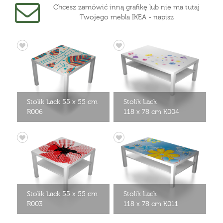
Chcesz zamówić inną grafikę lub nie ma tutaj
Twojego mebla IKEA - napisz
Stolik Lack 55 x 55 cm
Stolik Lack
R006
118 x 78 cm K004
Stolik Lack 55 x 55 cm
Stolik Lack
R003
118 x 78 cm K011