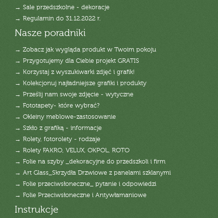
→ Sale przedszkolne - dekoracje
→ Regulamin do 31.12.2022 r.
Nasze poradniki
→ Zobacz jak wygląda produkt w Twoim pokoju
→ Przygotujemy dla Ciebie projekt GRATIS
→ Korzystaj z wyszukiwarki zdjęć i grafik!
→ Kolekcjonuj najładniejsze grafiki i produkty
→ Prześlij nam swoje zdjęcie - wytyczne
→ Fototapety- które wybrać?
→ Okleiny meblowe-zastosowanie
→ Szkło z grafiką - informacje
→ Rolety, fotorolety - rodzaje
→ Rolety FAKRO, VELUX, OKPOL, ROTO
→ Folie na szyby _dekoracyjne do przedszkoli i firm
→ Art Glass_Skrzydła Drzwiowe z panelami szklanymi
→ Folie przeciwsłoneczne_ pytanie i odpowiedzi
→ Folie Przeciwsłoneczne i Antywłamaniowe
Instrukcje