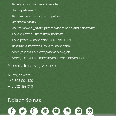
→ Rolety - pomiar okna i montaż
→ Jak tapetować?
→ Pomiar i montaż szkła z grafiką
→ Aplikacja oklein
→ Jak zamówić _szafy przesuwne z panelami szklanymi
→ Folie okienne _instrukcja montażu
→ Folie przeciwsłoneczne SUN PROTECT
→ Instrukcja montażu_folia p/słoneczna
→ Specyfikacja Folii Antywłamaniowych
→ Specyfikacja Folii mlecznych i szronionych PZH
Skontaktuj się z nami
biuro@dekea.pl
+48 505 801 130
+48 532 499 375
Dołącz do nas