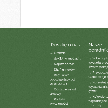
Troszkę o nas
Nasze
poradnik
→ O firmie
→ Zobacz jak
→ deKEA w mediach
wygląda pro
→ Napisz do nas
Twoim pokoj
→ Dla Partnerów
→ Przygotuj
→ Regulamin
Ciebie projek
obowiązujący od
→ Korzystaj z
01.01.2023 r.
wyszukiwarki 
→ Odstąpienie od
grafik!
umowy
→ Kolekcjonu
→ Polityka
najładniejsze g
prywatności
produkty