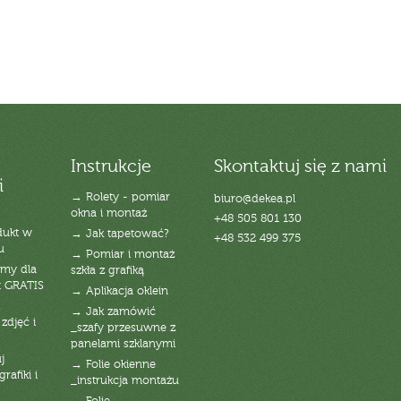
Instrukcje
Skontaktuj się z nami
i
→ Rolety - pomiar
biuro@dekea.pl
okna i montaż
+48 505 801 130
dukt w
→ Jak tapetować?
+48 532 499 375
u
→ Pomiar i montaż
emy dla
szkła z grafiką
t GRATIS
→ Aplikacja oklein
→ Jak zamówić
zdjęć i
_szafy przesuwne z
panelami szklanymi
j
→ Folie okienne
rafiki i
_instrukcja montażu