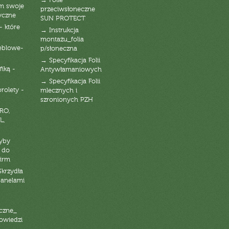
→ Folie
am swoje
przeciwsłoneczne
yczne
SUN PROTECT
- które
→ Instrukcja
montażu_folia
eblowe-
p/słoneczna
→ Specyfikacja Folii
fiką -
Antywłamaniowych
→ Specyfikacja Folii
orolety -
mlecznych i
szronionych PZH
RO,
L,
zyby
 do
firm
Skrzydła
panelami
czne_
powiedzi