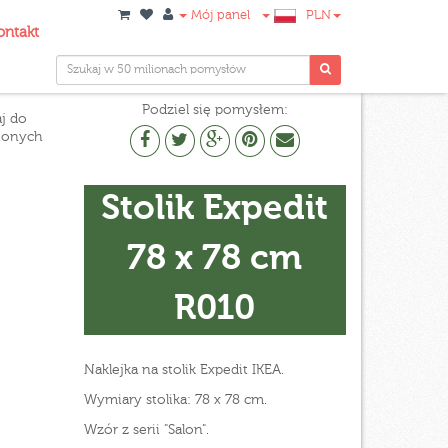
Mój panel
PLN
ontakt
Podziel się pomysłem:
j do
ionych
Stolik Expedit
78 x 78 cm
R010
Naklejka na stolik Expedit IKEA.
Wymiary stolika: 78 x 78 cm.
Wzór z serii "Salon".