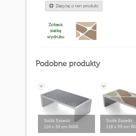
Zapytaj o ten produkt
Zobacz
siatkę
wydruku
Podobne produkty
Stolik Expedit
Stolik Expedit
118 x 59 cm R008
118 x 59 cm R0