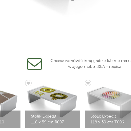
Chcesz zamówić inną grafikę lub nie ma tu
Twojego mebla IKEA - napisz
Stolik Expedit
Stolik Expedit
10
118 x 59 cm R007
118 x 59 cm T006