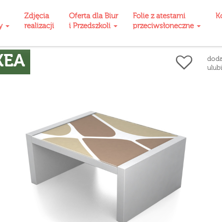
Zdjęcia
Oferta dla Biur
Folie z atestami
K
ty
realizacji
i Przedszkoli
przeciwsłoneczne
KEA
doda
ulub