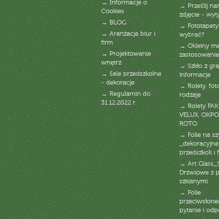
→ Informacje o
→ Prześlij n
Cookies
zdjęcie - wyt
→ BLOG
→ Fototapety
→ Aranżacja biur i
wybrać?
firm
→ Okleiny m
→ Projektowanie
zastosowanie
wnętrz
→ Szkło z gra
→ Sale przedszkolne
informacje
- dekoracje
→ Rolety, fot
→ Regulamin do
rodzaje
31.12.2022 r.
→ Rolety FAK
VELUX, OKPO
ROTO
→ Folie na s
_dekoracyjne
przedszkoli i 
→ Art Glass_
Drzwiowe z 
szklanymi
→ Folie
przeciwsłone
pytanie i od