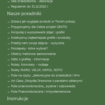
→ Sale przedszkolne - dekoracje
→ Regulamin do 31.12.2022 r.
Nasze poradniki
→ Zobacz jak wygląda produkt w Twoim pokoju
→ Przygotujemy dla Ciebie projekt GRATIS
→ Korzystaj z wyszukiwarki zdjęć i grafik!
→ Kolekcjonuj najładniejsze grafiki i produkty
→ Prześlij nam swoje zdjęcie - wytyczne
→ Fototapety- które wybrać?
→ Okleiny meblowe-zastosowanie
→ Szkło z grafiką - informacje
→ Rolety, fotorolety - rodzaje
→ Rolety FAKRO, VELUX, OKPOL, ROTO
→ Folie na szyby _dekoracyjne do przedszkoli i firm
→ Art Glass_Skrzydła Drzwiowe z panelami szklanymi
→ Folie przeciwsłoneczne_ pytanie i odpowiedzi
→ Folie Przeciwsłoneczne i Antywłamaniowe
Instrukcje