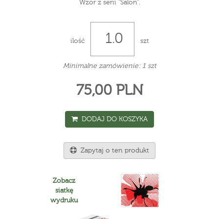
Wzór z serii "Salon".
ilość
szt
Minimalne zamówienie: 1 szt
75,00 PLN
DODAJ DO KOSZYKA
Zapytaj o ten produkt
Zobacz
siatkę
wydruku