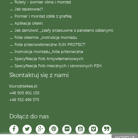
→ Rolety - pomiar okna i montaż
→ Jak tapetować?
→ Pomiar i montaż szkła z grafiką
→ Aplikacja oklein
→ Jak zamówić _szafy przesuwne z panelami szklanymi
→ Folie okienne _instrukcja montażu
→ Folie przeciwsłoneczne SUN PROTECT
→ Instrukcja montażu_folia p/słoneczna
→ Specyfikacja Folii Antywłamaniowych
→ Specyfikacja Folii mlecznych i szronionych PZH
Skontaktuj się z nami
biuro@dekea.pl
+48 505 801 130
+48 532 499 375
Dołącz do nas