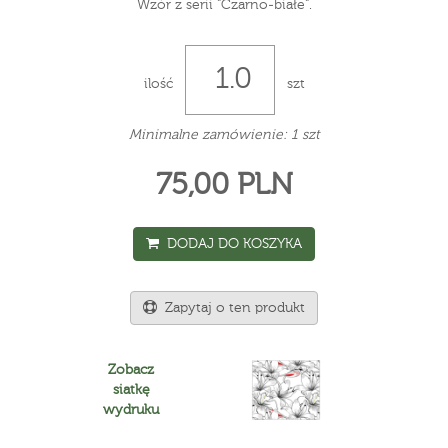
Wzór z serii "Czarno-białe".
ilość
szt
Minimalne zamówienie: 1 szt
75,00 PLN
DODAJ DO KOSZYKA
Zapytaj o ten produkt
Zobacz
siatkę
wydruku