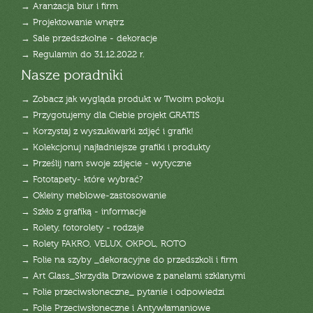
→ Aranżacja biur i firm
→ Projektowanie wnętrz
→ Sale przedszkolne - dekoracje
→ Regulamin do 31.12.2022 r.
Nasze poradniki
→ Zobacz jak wygląda produkt w Twoim pokoju
→ Przygotujemy dla Ciebie projekt GRATIS
→ Korzystaj z wyszukiwarki zdjęć i grafik!
→ Kolekcjonuj najładniejsze grafiki i produkty
→ Prześlij nam swoje zdjęcie - wytyczne
→ Fototapety- które wybrać?
→ Okleiny meblowe-zastosowanie
→ Szkło z grafiką - informacje
→ Rolety, fotorolety - rodzaje
→ Rolety FAKRO, VELUX, OKPOL, ROTO
→ Folie na szyby _dekoracyjne do przedszkoli i firm
→ Art Glass_Skrzydła Drzwiowe z panelami szklanymi
→ Folie przeciwsłoneczne_ pytanie i odpowiedzi
→ Folie Przeciwsłoneczne i Antywłamaniowe