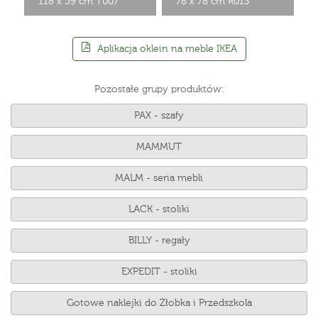
118 x 59 cm T007
78 x 78 cm R013
Aplikacja oklein na meble IKEA
Pozostałe grupy produktów:
PAX - szafy
MAMMUT
MALM - seria mebli
LACK - stoliki
BILLY - regały
EXPEDIT - stoliki
Gotowe naklejki do Żłobka i Przedszkola