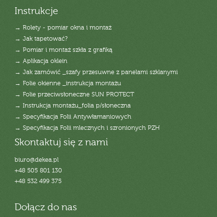
Instrukcje
→ Rolety - pomiar okna i montaż
→ Jak tapetować?
→ Pomiar i montaż szkła z grafiką
→ Aplikacja oklein
→ Jak zamówić _szafy przesuwne z panelami szklanymi
→ Folie okienne _instrukcja montażu
→ Folie przeciwsłoneczne SUN PROTECT
→ Instrukcja montażu_folia p/słoneczna
→ Specyfikacja Folii Antywłamaniowych
→ Specyfikacja Folii mlecznych i szronionych PZH
Skontaktuj się z nami
biuro@dekea.pl
+48 505 801 130
+48 532 499 375
Dołącz do nas