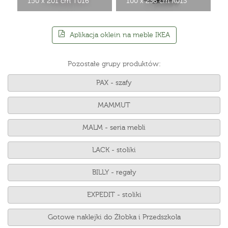
150 x 201 cm T016
100 x 236 cm R013
Aplikacja oklein na meble IKEA
Pozostałe grupy produktów:
PAX - szafy
MAMMUT
MALM - seria mebli
LACK - stoliki
BILLY - regały
EXPEDIT - stoliki
Gotowe naklejki do Żłobka i Przedszkola