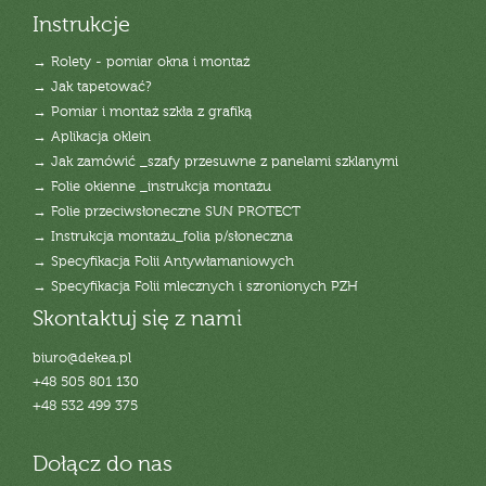
Instrukcje
→ Rolety - pomiar okna i montaż
→ Jak tapetować?
→ Pomiar i montaż szkła z grafiką
→ Aplikacja oklein
→ Jak zamówić _szafy przesuwne z panelami szklanymi
→ Folie okienne _instrukcja montażu
→ Folie przeciwsłoneczne SUN PROTECT
→ Instrukcja montażu_folia p/słoneczna
→ Specyfikacja Folii Antywłamaniowych
→ Specyfikacja Folii mlecznych i szronionych PZH
Skontaktuj się z nami
biuro@dekea.pl
+48 505 801 130
+48 532 499 375
Dołącz do nas