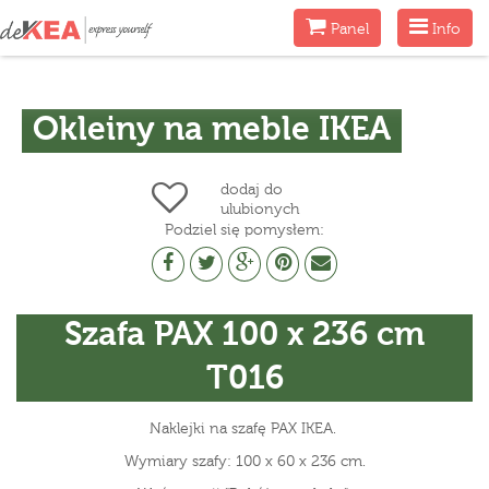
Menu
Menu
Panel
Info
Okleiny na meble IKEA
dodaj do
ulubionych
Podziel się pomysłem:
Szafa PAX 100 x 236 cm
T016
Naklejki na szafę PAX IKEA.
Wymiary szafy: 100 x 60 x 236 cm.