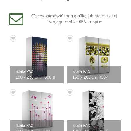
Chcesz zamówić inną grafikę lub nie ma tutaj
Twojego mebla IKEA - napisz
Szafa PAX
Szafa PAX
100 x 236 cm T006 B
150 x 201 cm R007
Szafa PAX
Szafa PAX