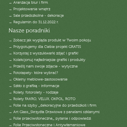
→ Aranżacja biur i firm
→ Projektowanie wnętrz
→ Sale przedszkolne - dekoracje
→ Regulamin do 31.12.2022 r.
Nasze poradniki
→ Zobacz jak wygląda produkt w Twoim pokoju
→ Przygotujemy dla Ciebie projekt GRATIS
→ Korzystaj z wyszukiwarki zdjęć i grafik!
→ Kolekcjonuj najładniejsze grafiki i produkty
→ Prześlij nam swoje zdjęcie - wytyczne
→ Fototapety- które wybrać?
→ Okleiny meblowe-zastosowanie
→ Szkło z grafiką - informacje
→ Rolety, fotorolety - rodzaje
→ Rolety FAKRO, VELUX, OKPOL, ROTO
→ Folie na szyby _dekoracyjne do przedszkoli i firm
→ Art Glass_Skrzydła Drzwiowe z panelami szklanymi
→ Folie przeciwsłoneczne_ pytanie i odpowiedzi
→ Folie Przeciwsłoneczne i Antywłamaniowe