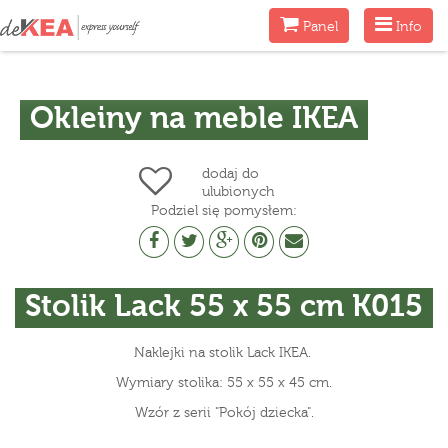
Menu
Menu
Panel
Info
Okleiny na meble IKEA
dodaj do
ulubionych
Podziel się pomysłem:
Stolik Lack 55 x 55 cm K015
Naklejki na stolik Lack IKEA.
Wymiary stolika: 55 x 55 x 45 cm.
Wzór z serii "Pokój dziecka".