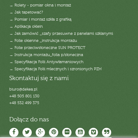
→ Rolety - pomiar okna i montaż
→ Jak tapetować?
→ Pomiar i montaż szkła z grafiką
→ Aplikacja oklein
→ Jak zamówić _szafy przesuwne z panelami szklanymi
→ Folie okienne _instrukcja montażu
→ Folie przeciwsłoneczne SUN PROTECT
→ Instrukcja montażu_folia p/słoneczna
→ Specyfikacja Folii Antywłamaniowych
→ Specyfikacja Folii mlecznych i szronionych PZH
Skontaktuj się z nami
biuro@dekea.pl
+48 505 801 130
+48 532 499 375
Dołącz do nas