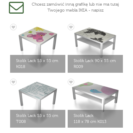
Chcesz zamówić inną grafikę lub nie ma tutaj
Twojego mebla IKEA - napisz
Stolik Lack 55 x 55 cm
Stolik Lack 90 x 55 cm
K018
R009
Stolik Lack 55 x 55 cm
Stolik Lack
T008
118 x 78 cm K013