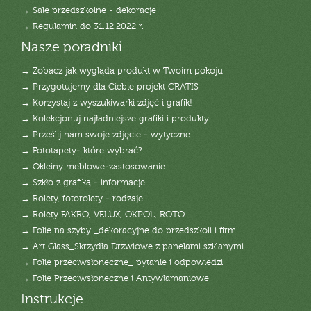
→ Sale przedszkolne - dekoracje
→ Regulamin do 31.12.2022 r.
Nasze poradniki
→ Zobacz jak wygląda produkt w Twoim pokoju
→ Przygotujemy dla Ciebie projekt GRATIS
→ Korzystaj z wyszukiwarki zdjęć i grafik!
→ Kolekcjonuj najładniejsze grafiki i produkty
→ Prześlij nam swoje zdjęcie - wytyczne
→ Fototapety- które wybrać?
→ Okleiny meblowe-zastosowanie
→ Szkło z grafiką - informacje
→ Rolety, fotorolety - rodzaje
→ Rolety FAKRO, VELUX, OKPOL, ROTO
→ Folie na szyby _dekoracyjne do przedszkoli i firm
→ Art Glass_Skrzydła Drzwiowe z panelami szklanymi
→ Folie przeciwsłoneczne_ pytanie i odpowiedzi
→ Folie Przeciwsłoneczne i Antywłamaniowe
Instrukcje