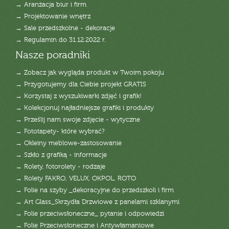
→ Aranżacja biur i firm
→ Projektowanie wnętrz
→ Sale przedszkolne - dekoracje
→ Regulamin do 31.12.2022 r.
Nasze poradniki
→ Zobacz jak wygląda produkt w Twoim pokoju
→ Przygotujemy dla Ciebie projekt GRATIS
→ Korzystaj z wyszukiwarki zdjęć i grafik!
→ Kolekcjonuj najładniejsze grafiki i produkty
→ Prześlij nam swoje zdjęcie - wytyczne
→ Fototapety- które wybrać?
→ Okleiny meblowe-zastosowanie
→ Szkło z grafiką - informacje
→ Rolety, fotorolety - rodzaje
→ Rolety FAKRO, VELUX, OKPOL, ROTO
→ Folie na szyby _dekoracyjne do przedszkoli i firm
→ Art Glass_Skrzydła Drzwiowe z panelami szklanymi
→ Folie przeciwsłoneczne_ pytanie i odpowiedzi
→ Folie Przeciwsłoneczne i Antywłamaniowe