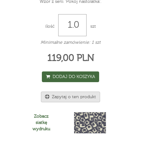
Wzór z serii "Pokój nastolatka".
ilość
szt
Minimalne zamówienie: 1 szt
119,00 PLN
DODAJ DO KOSZYKA
Zapytaj o ten produkt
Zobacz
siatkę
wydruku