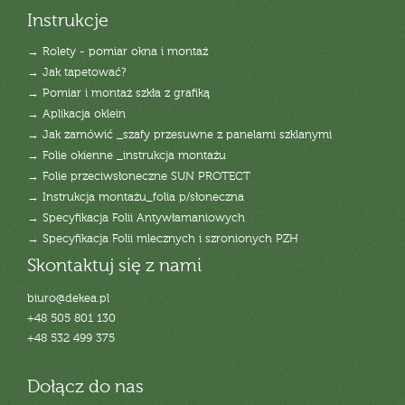
Instrukcje
→ Rolety - pomiar okna i montaż
→ Jak tapetować?
→ Pomiar i montaż szkła z grafiką
→ Aplikacja oklein
→ Jak zamówić _szafy przesuwne z panelami szklanymi
→ Folie okienne _instrukcja montażu
→ Folie przeciwsłoneczne SUN PROTECT
→ Instrukcja montażu_folia p/słoneczna
→ Specyfikacja Folii Antywłamaniowych
→ Specyfikacja Folii mlecznych i szronionych PZH
Skontaktuj się z nami
biuro@dekea.pl
+48 505 801 130
+48 532 499 375
Dołącz do nas