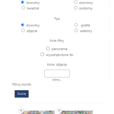
dowolny
pionowy
kwadrat
poziomy
Typ
dowolny
grafiki
zdjęcia
wektory
Inne filtry
panorama
wyodrębnione tło
Kolor zdjęcia
kliknij...
Filtruj wyniki