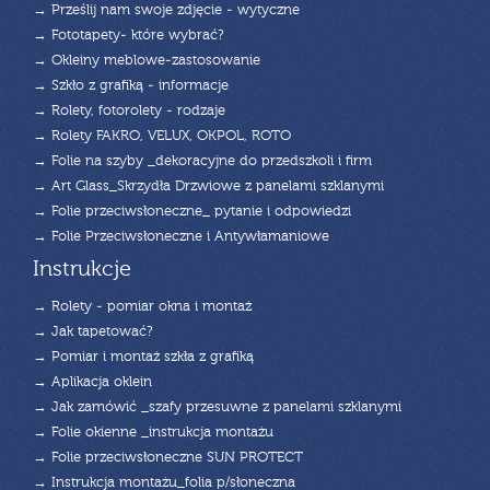
→ Prześlij nam swoje zdjęcie - wytyczne
→ Fototapety- które wybrać?
→ Okleiny meblowe-zastosowanie
→ Szkło z grafiką - informacje
→ Rolety, fotorolety - rodzaje
→ Rolety FAKRO, VELUX, OKPOL, ROTO
→ Folie na szyby _dekoracyjne do przedszkoli i firm
→ Art Glass_Skrzydła Drzwiowe z panelami szklanymi
→ Folie przeciwsłoneczne_ pytanie i odpowiedzi
→ Folie Przeciwsłoneczne i Antywłamaniowe
Instrukcje
→ Rolety - pomiar okna i montaż
→ Jak tapetować?
→ Pomiar i montaż szkła z grafiką
→ Aplikacja oklein
→ Jak zamówić _szafy przesuwne z panelami szklanymi
→ Folie okienne _instrukcja montażu
→ Folie przeciwsłoneczne SUN PROTECT
→ Instrukcja montażu_folia p/słoneczna