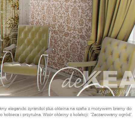
iękny elegancki żyrandol plus okleina na szafie z motywem bramy do
zo kobieca i przytulna. Wzór okleiny z kolekcji: "Zaczarowany ogród".