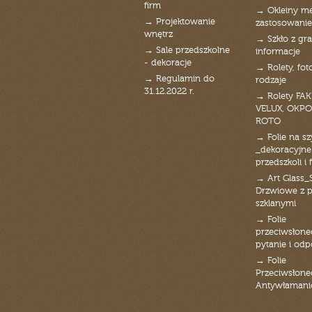
firm
→ Okleiny m
→ Projektowanie
zastosowanie
wnętrz
→ Szkło z gra
→ Sale przedszkolne
informacje
- dekoracje
→ Rolety, fot
→ Regulamin do
rodzaje
31.12.2022 r.
→ Rolety FAK
VELUX, OKPO
ROTO
→ Folie na s
_dekoracyjne
przedszkoli i 
→ Art Glass_
Drzwiowe z 
szklanymi
→ Folie
przeciwsłone
pytanie i od
→ Folie
Przeciwsłone
Antywłaman