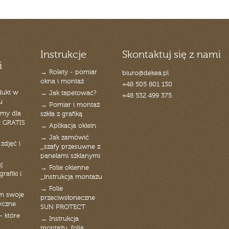
Instrukcje
Skontaktuj się z nami
i
→ Rolety - pomiar
biuro@dekea.pl
okna i montaż
+48 505 801 130
dukt w
→ Jak tapetować?
+48 532 499 375
u
→ Pomiar i montaż
emy dla
szkła z grafiką
t GRATIS
→ Aplikacja oklein
→ Jak zamówić
zdjęć i
_szafy przesuwne z
panelami szklanymi
j
→ Folie okienne
rafiki i
_instrukcja montażu
→ Folie
am swoje
przeciwsłoneczne
yczne
SUN PROTECT
- które
→ Instrukcja
montażu_folia