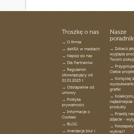
Troszkę o nas
Nasze
poradnik
→ O firmie
→ Zobacz jak
→ deKEA w mediach
wygląda pro
→ Napisz do nas
Twoim pokoj
→ Dla Partnerów
→ Przygotuj
→ Regulamin
Ciebie projek
obowiązujący od
→ Korzystaj z
01.01.2023 r.
wyszukiwarki 
→ Odstąpienie od
grafik!
umowy
→ Kolekcjonu
→ Polityka
najładniejsze g
prywatności
produkty
→ Informacje o
→ Prześlij n
Cookies
zdjęcie - wyt
→ BLOG
→ Fototapety
→ Aranżacja biur i
wybrać?