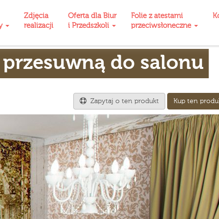
Zdjęcia
Oferta dla Biur
Folie z atestami
K
ty
realizacji
i Przedszkoli
przeciwsłoneczne
ę przesuwną do salonu
Zapytaj o ten produkt
Kup ten produ