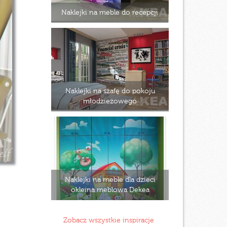
Naklejki na meble do recepcji
Naklejki na szafę do pokoju
młodzieżowego
Naklejki na meble dla dzieci
okleina meblowa Dekea
Zobacz wszystkie inspiracje