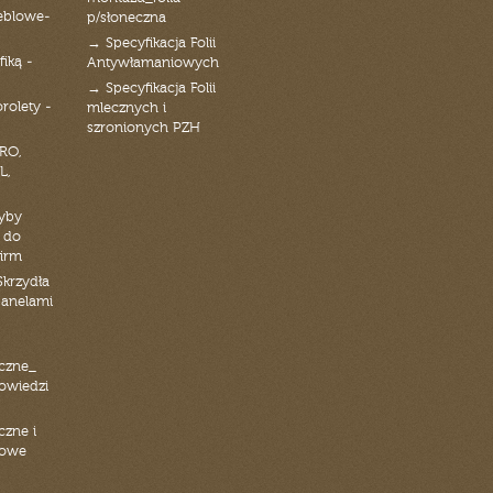
eblowe-
p/słoneczna
→ Specyfikacja Folii
fiką -
Antywłamaniowych
→ Specyfikacja Folii
orolety -
mlecznych i
szronionych PZH
RO,
L,
zyby
 do
firm
Skrzydła
panelami
czne_
powiedzi
czne i
iowe