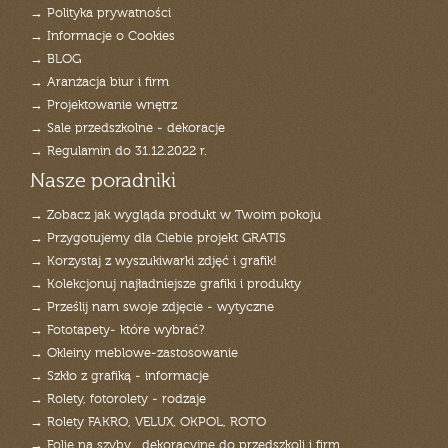
→ Polityka prywatności
→ Informacje o Cookies
→ BLOG
→ Aranżacja biur i firm
→ Projektowanie wnętrz
→ Sale przedszkolne - dekoracje
→ Regulamin do 31.12.2022 r.
Nasze poradniki
→ Zobacz jak wygląda produkt w Twoim pokoju
→ Przygotujemy dla Ciebie projekt GRATIS
→ Korzystaj z wyszukiwarki zdjęć i grafik!
→ Kolekcjonuj najładniejsze grafiki i produkty
→ Prześlij nam swoje zdjęcie - wytyczne
→ Fototapety- które wybrać?
→ Okleiny meblowe-zastosowanie
→ Szkło z grafiką - informacje
→ Rolety, fotorolety - rodzaje
→ Rolety FAKRO, VELUX, OKPOL, ROTO
→ Folie na szyby _dekoracyjne do przedszkoli i firm