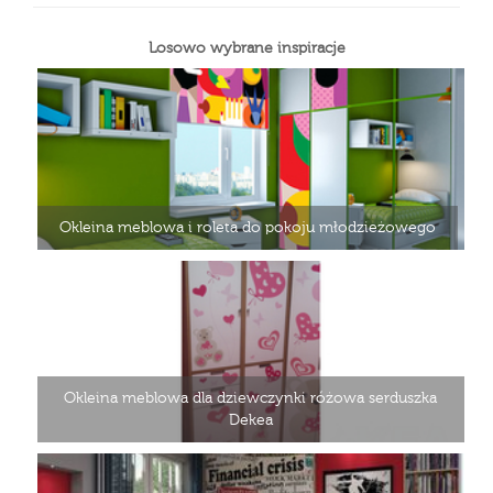
Losowo wybrane inspiracje
Okleina meblowa i roleta do pokoju młodzieżowego
Okleina meblowa dla dziewczynki różowa serduszka
Dekea