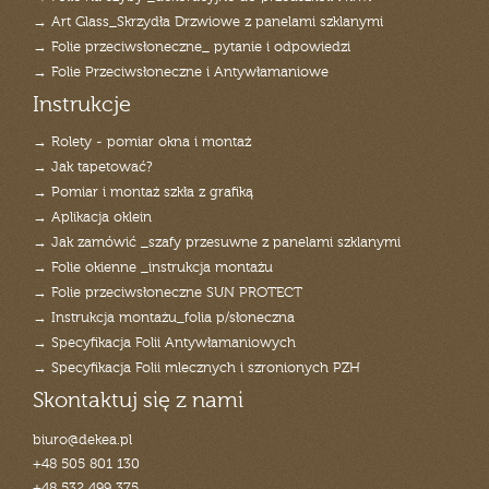
→ Art Glass_Skrzydła Drzwiowe z panelami szklanymi
→ Folie przeciwsłoneczne_ pytanie i odpowiedzi
→ Folie Przeciwsłoneczne i Antywłamaniowe
Instrukcje
→ Rolety - pomiar okna i montaż
→ Jak tapetować?
→ Pomiar i montaż szkła z grafiką
→ Aplikacja oklein
→ Jak zamówić _szafy przesuwne z panelami szklanymi
→ Folie okienne _instrukcja montażu
→ Folie przeciwsłoneczne SUN PROTECT
→ Instrukcja montażu_folia p/słoneczna
→ Specyfikacja Folii Antywłamaniowych
→ Specyfikacja Folii mlecznych i szronionych PZH
Skontaktuj się z nami
biuro@dekea.pl
+48 505 801 130
+48 532 499 375