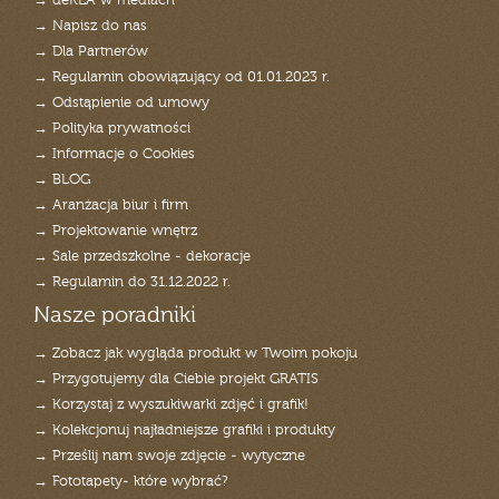
→ deKEA w mediach
→ Napisz do nas
→ Dla Partnerów
→ Regulamin obowiązujący od 01.01.2023 r.
→ Odstąpienie od umowy
→ Polityka prywatności
→ Informacje o Cookies
→ BLOG
→ Aranżacja biur i firm
→ Projektowanie wnętrz
→ Sale przedszkolne - dekoracje
→ Regulamin do 31.12.2022 r.
Nasze poradniki
→ Zobacz jak wygląda produkt w Twoim pokoju
→ Przygotujemy dla Ciebie projekt GRATIS
→ Korzystaj z wyszukiwarki zdjęć i grafik!
→ Kolekcjonuj najładniejsze grafiki i produkty
→ Prześlij nam swoje zdjęcie - wytyczne
→ Fototapety- które wybrać?