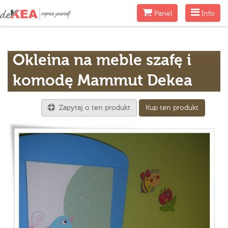
Menu
Menu
Panel
Info
Okleina na meble szafę i
komodę Mammut Dekea
Zapytaj o ten produkt
Kup ten produkt