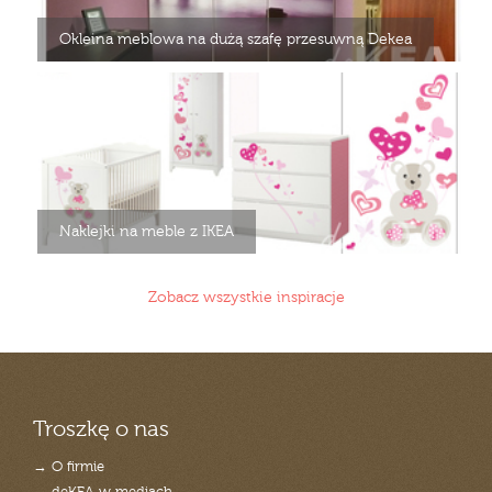
Okleina meblowa na dużą szafę przesuwną Dekea
Naklejki na meble z IKEA
Zobacz wszystkie inspiracje
Troszkę o nas
→ O firmie