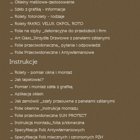
→ Okleiny meblowe-zastosowanie
→ Szkło z grafiką - informacje
→ Rolety, fotorolety - rodzaje
→ Rolety FAKRO, VELUX, OKPOL, ROTO
→ Folie na szyby _dekoracyjne do przedszkoli i firm
→ Art Glass_Skrzydła Drzwiowe z panelami szklanymi
→ Folie przeciwsłoneczne_ pytanie i odpowiedzi
→ Folie Przeciwsłoneczne i Antywłamaniowe
Instrukcje
→ Rolety - pomiar okna i montaż
→ Jak tapetować?
→ Pomiar i montaż szkła z grafiką
→ Aplikacja oklein
→ Jak zamówić _szafy przesuwne z panelami szklanymi
→ Folie okienne _instrukcja montażu
→ Folie przeciwsłoneczne SUN PROTECT
→ Instrukcja montażu_folia p/słoneczna
→ Specyfikacja Folii Antywłamaniowych
→ Specyfikacja Folii mlecznych i szronionych PZH