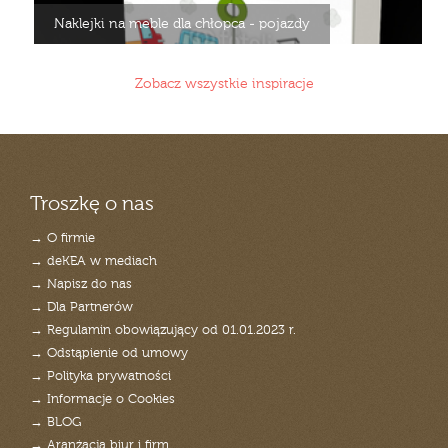
Naklejki na meble dla chłopca - pojazdy
Zobacz wszystkie inspiracje
Troszkę o nas
→ O firmie
→ deKEA w mediach
→ Napisz do nas
→ Dla Partnerów
→ Regulamin obowiązujący od 01.01.2023 r.
→ Odstąpienie od umowy
→ Polityka prywatności
→ Informacje o Cookies
→ BLOG
→ Aranżacja biur i firm