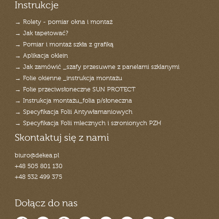
Instrukcje
→ Rolety - pomiar okna i montaż
→ Jak tapetować?
→ Pomiar i montaż szkła z grafiką
→ Aplikacja oklein
→ Jak zamówić _szafy przesuwne z panelami szklanymi
→ Folie okienne _instrukcja montażu
→ Folie przeciwsłoneczne SUN PROTECT
→ Instrukcja montażu_folia p/słoneczna
→ Specyfikacja Folii Antywłamaniowych
→ Specyfikacja Folii mlecznych i szronionych PZH
Skontaktuj się z nami
biuro@dekea.pl
+48 505 801 130
+48 532 499 375
Dołącz do nas