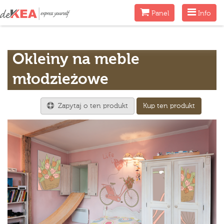
Menu
Menu
Panel
Info
Okleiny na meble
młodzieżowe
Zapytaj o ten produkt
Kup ten produkt