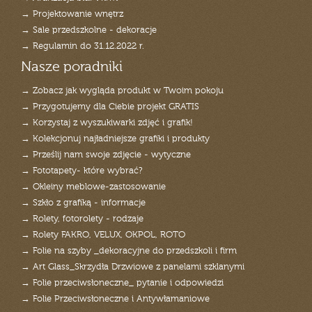
→ Projektowanie wnętrz
→ Sale przedszkolne - dekoracje
→ Regulamin do 31.12.2022 r.
Nasze poradniki
→ Zobacz jak wygląda produkt w Twoim pokoju
→ Przygotujemy dla Ciebie projekt GRATIS
→ Korzystaj z wyszukiwarki zdjęć i grafik!
→ Kolekcjonuj najładniejsze grafiki i produkty
→ Prześlij nam swoje zdjęcie - wytyczne
→ Fototapety- które wybrać?
→ Okleiny meblowe-zastosowanie
→ Szkło z grafiką - informacje
→ Rolety, fotorolety - rodzaje
→ Rolety FAKRO, VELUX, OKPOL, ROTO
→ Folie na szyby _dekoracyjne do przedszkoli i firm
→ Art Glass_Skrzydła Drzwiowe z panelami szklanymi
→ Folie przeciwsłoneczne_ pytanie i odpowiedzi
→ Folie Przeciwsłoneczne i Antywłamaniowe