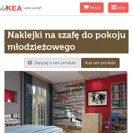
Menu
Menu
Panel
Info
Naklejki na szafę do pokoju
młodzieżowego
Zapytaj o ten produkt
Kup ten produkt