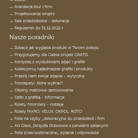
→ Aranżacja biur i firm
→ Projektowanie wnętrz
→ Sale przedszkolne - dekoracje
→ Regulamin do 31.12.2022 r.
Nasze poradniki
→ Zobacz jak wygląda produkt w Twoim pokoju
→ Przygotujemy dla Ciebie projekt GRATIS
→ Korzystaj z wyszukiwarki zdjęć i grafik!
→ Kolekcjonuj najładniejsze grafiki i produkty
→ Prześlij nam swoje zdjęcie - wytyczne
→ Fototapety- które wybrać?
→ Okleiny meblowe-zastosowanie
→ Szkło z grafiką - informacje
→ Rolety, fotorolety - rodzaje
→ Rolety FAKRO, VELUX, OKPOL, ROTO
→ Folie na szyby _dekoracyjne do przedszkoli i firm
→ Art Glass_Skrzydła Drzwiowe z panelami szklanymi
→ Folie przeciwsłoneczne_ pytanie i odpowiedzi