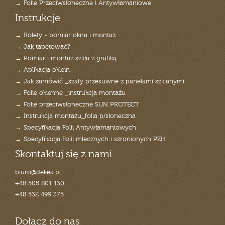
→ Folie Przeciwsłoneczne i Antywłamaniowe
Instrukcje
→ Rolety - pomiar okna i montaż
→ Jak tapetować?
→ Pomiar i montaż szkła z grafiką
→ Aplikacja oklein
→ Jak zamówić _szafy przesuwne z panelami szklanymi
→ Folie okienne _instrukcja montażu
→ Folie przeciwsłoneczne SUN PROTECT
→ Instrukcja montażu_folia p/słoneczna
→ Specyfikacja Folii Antywłamaniowych
→ Specyfikacja Folii mlecznych i szronionych PZH
Skontaktuj się z nami
biuro@dekea.pl
+48 505 801 130
+48 532 499 375
Dołącz do nas